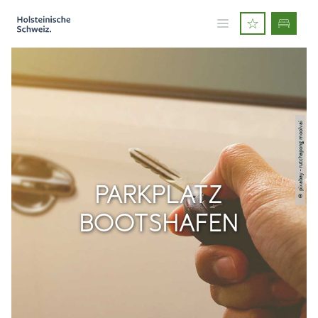
© pixabay - rutchapong moolvai
PARKPLATZ
BOOTSHAFEN