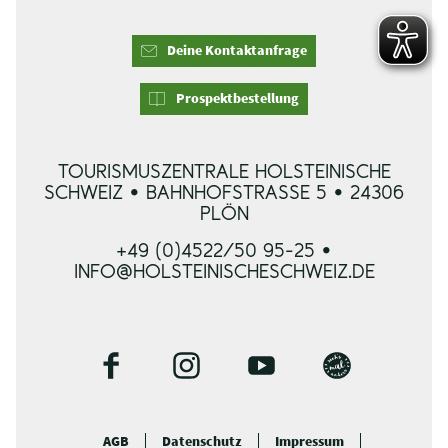
Deine Kontaktanfrage
Prospektbestellung
TOURISMUSZENTRALE HOLSTEINISCHE
SCHWEIZ • BAHNHOFSTRASSE 5 • 24306 P
LÖN
+49 (0)4522/50 95-25 •
INFO@HOLSTEINISCHESCHWEIZ.DE
F
I
Y
B
a
n
o
l
c
s
u
o
AGB
Datenschutz
Impressum
e
t
t
g