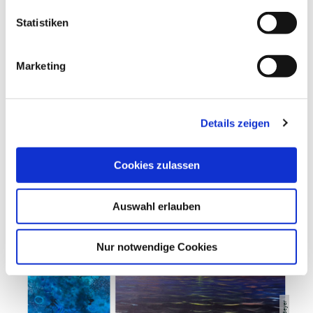
l
l
Statistiken
EIGNUNG
i
g
Marketing
u
n
g
DAS KÖNNTE DICH AUCH
Details zeigen
s
INTERESSIEREN
a
u
Cookies zulassen
s
w
Auswahl erlauben
a
h
l
Nur notwendige Cookies