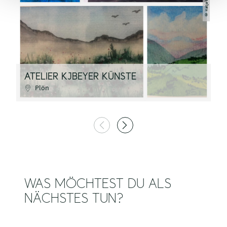
Katja Beyer
©
O
ATELIER KJBEYER KÜNSTE
E
Plön
WAS MÖCHTEST DU ALS
NÄCHSTES TUN?