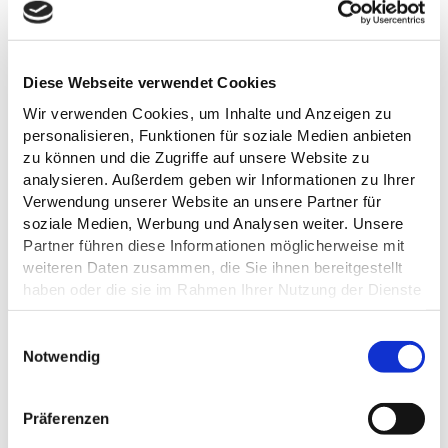
Diese Webseite verwendet Cookies
Wir verwenden Cookies, um Inhalte und Anzeigen zu
personalisieren, Funktionen für soziale Medien anbieten
zu können und die Zugriffe auf unsere Website zu
analysieren. Außerdem geben wir Informationen zu Ihrer
Verwendung unserer Website an unsere Partner für
soziale Medien, Werbung und Analysen weiter. Unsere
Partner führen diese Informationen möglicherweise mit
weiteren Daten zusammen, die Sie ihnen bereitgestellt
haben oder die sie im Rahmen Ihrer Nutzung der Dienste
gesammelt haben.
ALLGEMEINE INFORMATIONEN
E
Datenschutz
Notwendig
i
n
w
Präferenzen
i
ÖFFNUNGSZEITEN