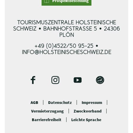
Prospektbestellung
TOURISMUSZENTRALE HOLSTEINISCHE
SCHWEIZ • BAHNHOFSTRASSE 5 • 24306 P
LÖN
+49 (0)4522/50 95-25 •
INFO@HOLSTEINISCHESCHWEIZ.DE
F
I
Y
B
a
n
o
l
c
s
u
o
AGB
Datenschutz
Impressum
e
t
t
g
Vermieterzugang
Zweckverband
b
a
u
o
g
b
Barrierefreiheit
Leichte Sprache
o
r
e