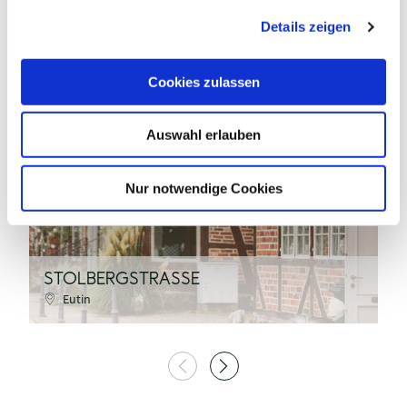
g
Details zeigen
s
a
u
Cookies zulassen
s
Anne Weise_Eutin Tourismus
w
Auswahl erlauben
a
h
l
Nur notwendige Cookies
©
H
STOLBERGSTRASSE
(
Eutin