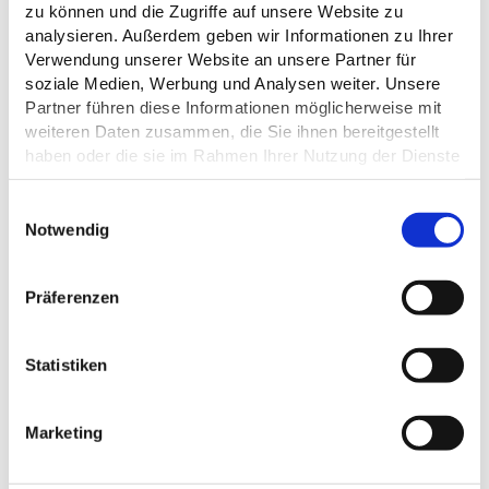
zu können und die Zugriffe auf unsere Website zu
analysieren. Außerdem geben wir Informationen zu Ihrer
ALLGEMEINE INFORMATIONEN
Verwendung unserer Website an unsere Partner für
soziale Medien, Werbung und Analysen weiter. Unsere
Partner führen diese Informationen möglicherweise mit
weiteren Daten zusammen, die Sie ihnen bereitgestellt
haben oder die sie im Rahmen Ihrer Nutzung der Dienste
ÖFFNUNGSZEITEN
gesammelt haben.
E
EIGNUNG
Datenschutz
Notwendig
i
n
w
Präferenzen
i
l
DAS KÖNNTE DICH AUCH
l
Statistiken
INTERESSIEREN
i
g
Marketing
u
n