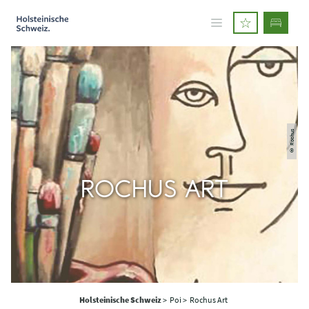
© Rochus
ROCHUS ART
Holsteinische Schweiz
>
Poi >
Rochus Art