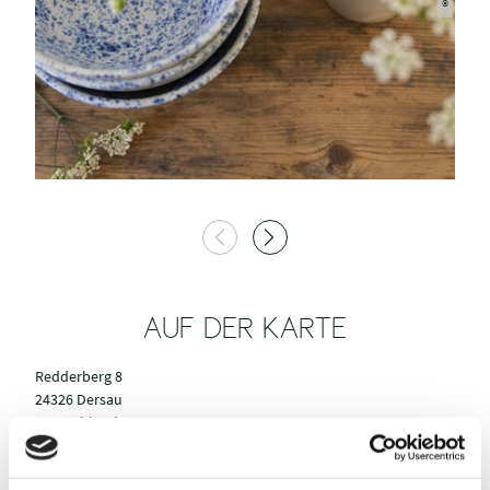
AUF DER KARTE
Redderberg 8
24326 Dersau
Deutschland
Mobil:
0172 5775047
Webseite:
www.holmenkeramik.de