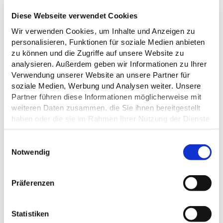
Diese Webseite verwendet Cookies
Anreise planen
Wir verwenden Cookies, um Inhalte und Anzeigen zu
personalisieren, Funktionen für soziale Medien anbieten
zu können und die Zugriffe auf unsere Website zu
analysieren. Außerdem geben wir Informationen zu Ihrer
Verwendung unserer Website an unsere Partner für
soziale Medien, Werbung und Analysen weiter. Unsere
Partner führen diese Informationen möglicherweise mit
weiteren Daten zusammen, die Sie ihnen bereitgestellt
haben oder die sie im Rahmen Ihrer Nutzung der Dienste
gesammelt haben.
E
Datenschutz
Notwendig
i
n
w
Präferenzen
i
l
l
Statistiken