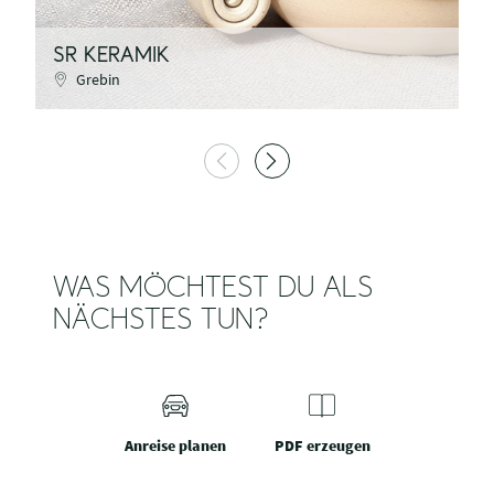
SR KERAMIK
A
Grebin
WAS MÖCHTEST DU ALS
NÄCHSTES TUN?
Anreise planen
PDF erzeugen