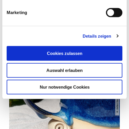
i
g
Marketing
u
DAS KÖNNTE DICH AUCH
n
INTERESSIEREN
g
Details zeigen
s
a
u
Cookies zulassen
s
w
Auswahl erlauben
a
h
l
Nur notwendige Cookies
Stefani Rautenberg
©