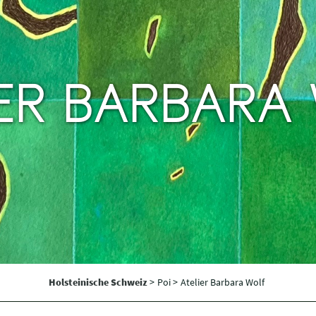
IER BARBARA
Holsteinische Schweiz
>
Poi >
Atelier Barbara Wolf