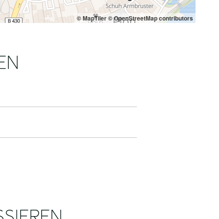
© MapTiler
© OpenStreetMap contributors
EN
SSIEREN