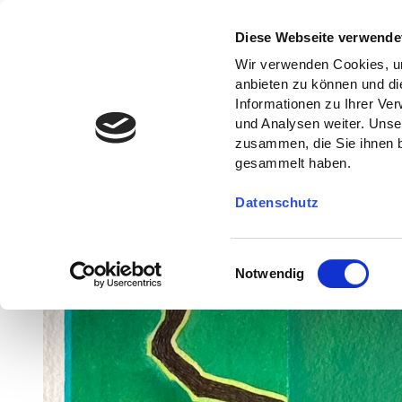
Diese Webseite verwende
Wir verwenden Cookies, um
anbieten zu können und di
Informationen zu Ihrer Ve
und Analysen weiter. Unse
zusammen, die Sie ihnen b
gesammelt haben.
Datenschutz
E
Notwendig
i
n
w
i
l
l