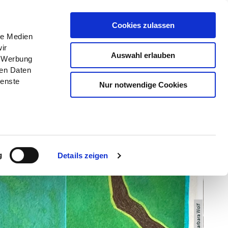
Menü
Erlebnisse
Buchen
Cookies zulassen
le Medien
ir
Auswahl erlauben
, Werbung
ren Daten
ienste
Nur notwendige Cookies
g
Details zeigen
© Barbara Wolf