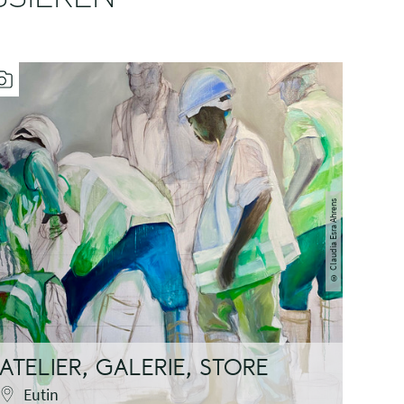
Claudia Esra Ahrens
©
ATELIER, GALERIE, STORE
ATE
Eutin
Pa