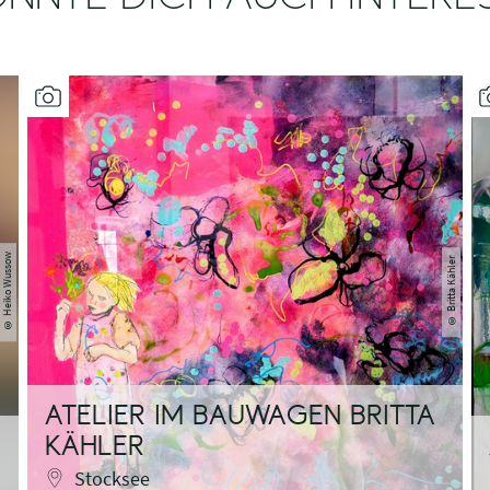
Heiko Wussow
Britta Kähler
©
©
ATELIER IM BAUWAGEN BRITTA
KÄHLER
Stocksee