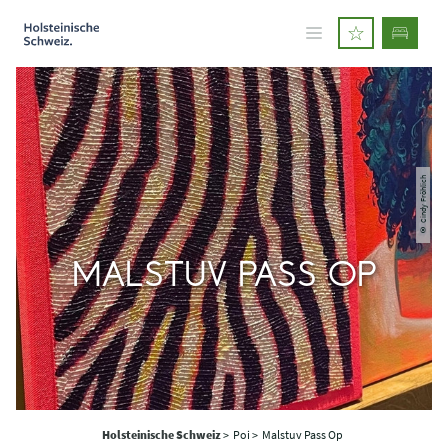
© Cindy Fröhlich
MALSTUV PASS OP
Holsteinische Schweiz
>
Poi >
Malstuv Pass Op