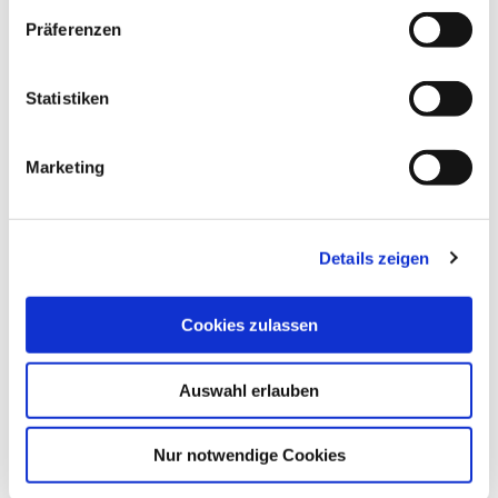
w
Präferenzen
i
ALLGEMEINE INFORMATIONEN
l
l
Statistiken
i
g
Marketing
u
ÖFFNUNGSZEITEN
n
g
Details zeigen
s
a
u
DAS KÖNNTE DICH AUCH
Cookies zulassen
s
INTERESSIEREN
w
Auswahl erlauben
a
h
l
Nur notwendige Cookies