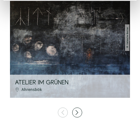
Natasche Becker
©
ATELIER IM GRÜNEN
A
Ahrensbök