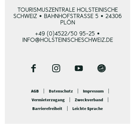
TOURISMUSZENTRALE HOLSTEINISCHE
SCHWEIZ • BAHNHOFSTRASSE 5 • 24306 P
LÖN
+49 (0)4522/50 95-25 •
INFO@HOLSTEINISCHESCHWEIZ.DE
F
I
Y
B
a
n
o
l
c
s
u
o
AGB
Datenschutz
Impressum
e
t
t
g
Vermieterzugang
Zweckverband
b
a
u
o
g
b
Barrierefreiheit
Leichte Sprache
o
r
e
k
a
m