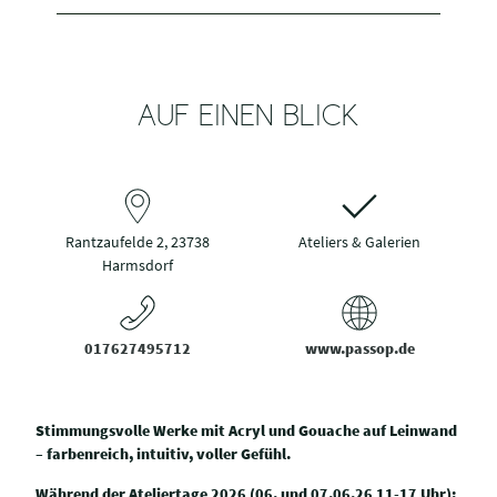
AUF EINEN BLICK
Rantzaufelde 2, 23738
Ateliers & Galerien
Harmsdorf
017627495712
www.passop.de
Stimmungsvolle Werke mit Acryl und Gouache auf Leinwand
– farbenreich, intuitiv, voller Gefühl.
Während der Ateliertage 2026 (06. und 07.06.26 11-17 Uhr):