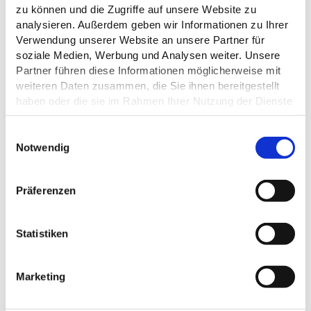
zu können und die Zugriffe auf unsere Website zu
analysieren. Außerdem geben wir Informationen zu Ihrer
Verwendung unserer Website an unsere Partner für
soziale Medien, Werbung und Analysen weiter. Unsere
ÖFFNUNGSZEITEN
Partner führen diese Informationen möglicherweise mit
weiteren Daten zusammen, die Sie ihnen bereitgestellt
haben oder die sie im Rahmen Ihrer Nutzung der Dienste
EIGNUNG
gesammelt haben.
E
ZAHLUNGSMÖGLICHKEITEN
Datenschutz
Notwendig
i
n
w
Präferenzen
i
l
DAS KÖNNTE DICH AUCH
l
Statistiken
INTERESSIEREN
i
g
Marketing
u
n