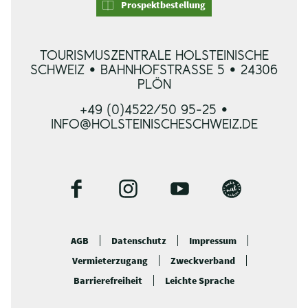
Prospektbestellung
TOURISMUSZENTRALE HOLSTEINISCHE
SCHWEIZ • BAHNHOFSTRASSE 5 • 24306 P
LÖN
+49 (0)4522/50 95-25 •
INFO@HOLSTEINISCHESCHWEIZ.DE
F
I
Y
B
a
n
o
l
c
s
u
o
AGB
Datenschutz
Impressum
e
t
t
g
Vermieterzugang
Zweckverband
b
a
u
o
g
b
Barrierefreiheit
Leichte Sprache
o
r
e