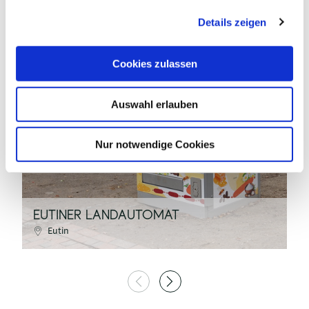
g
Details zeigen
s
a
u
Cookies zulassen
s
N. Riedel / Eutin Tourismus
w
Auswahl erlauben
a
h
l
Nur notwendige Cookies
©
EUTINER LANDAUTOMAT
B
Eutin