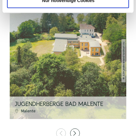
Nur notwendige Cookies
DJH-Landesverband Nordmark e.V.
©
JUGENDHERBERGE BAD MALENTE
S
Malente