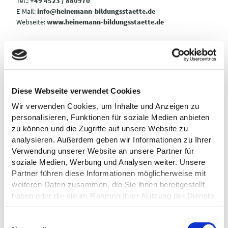
Tel.:
+49 4523 / 880970
E-Mail:
info@heinemann-bildungsstaette.de
Webseite:
www.heinemann-bildungsstaette.de
Anreise planen
Diese Webseite verwendet Cookies
Wir verwenden Cookies, um Inhalte und Anzeigen zu
personalisieren, Funktionen für soziale Medien anbieten
zu können und die Zugriffe auf unsere Website zu
analysieren. Außerdem geben wir Informationen zu Ihrer
Verwendung unserer Website an unsere Partner für
soziale Medien, Werbung und Analysen weiter. Unsere
Partner führen diese Informationen möglicherweise mit
weiteren Daten zusammen, die Sie ihnen bereitgestellt
haben oder die sie im Rahmen Ihrer Nutzung der Dienste
gesammelt haben.
E