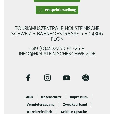
Prospektbestellung
TOURISMUSZENTRALE HOLSTEINISCHE
SCHWEIZ • BAHNHOFSTRASSE 5 • 24306 P
LÖN
+49 (0)4522/50 95-25 •
INFO@HOLSTEINISCHESCHWEIZ.DE
F
I
Y
B
a
n
o
l
c
s
u
o
AGB
Datenschutz
Impressum
e
t
t
g
Vermieterzugang
Zweckverband
b
a
u
o
g
b
Barrierefreiheit
Leichte Sprache