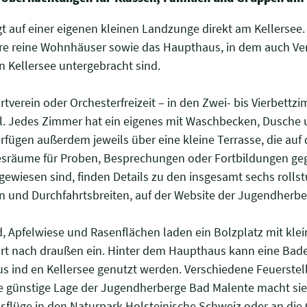
t auf einer eigenen kleinen Landzunge direkt am Kellersee
ere reine Wohnhäuser sowie das Haupthaus, in dem auch V
n Kellersee untergebracht sind.
tverein oder Orchesterfreizeit – in den Zwei- bis Vierbettz
. Jedes Zimmer hat ein eigenes mit Waschbecken, Dusche 
ügen außerdem jeweils über eine kleine Terrasse, die auf 
esräume für Proben, Besprechungen oder Fortbildungen geg
gewiesen sind, finden Details zu den insgesamt sechs roll
n und Durchfahrtsbreiten, auf der Website der Jugendherb
 Apfelwiese und Rasenflächen laden ein Bolzplatz mit klein
rt nach draußen ein. Hinter dem Haupthaus kann eine Bade
 ind en Kellersee genutzt werden. Verschiedene Feuerstel
e günstige Lage der Jugendherberge Bad Malente macht si
lüge in den Naturpark Holsteinische Schweiz oder an die 