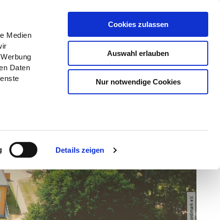
Menü
Erlebnisse
Buchen
Cookies zulassen
le Medien
ir
Auswahl erlauben
, Werbung
ren Daten
ienste
Nur notwendige Cookies
g
Details zeigen