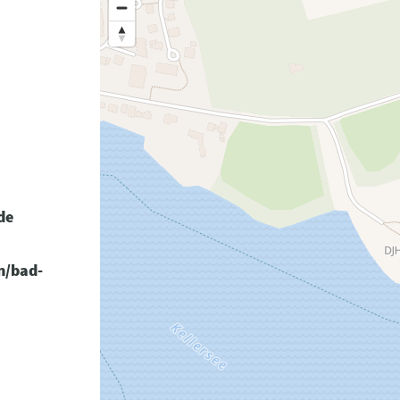
de
n/bad-