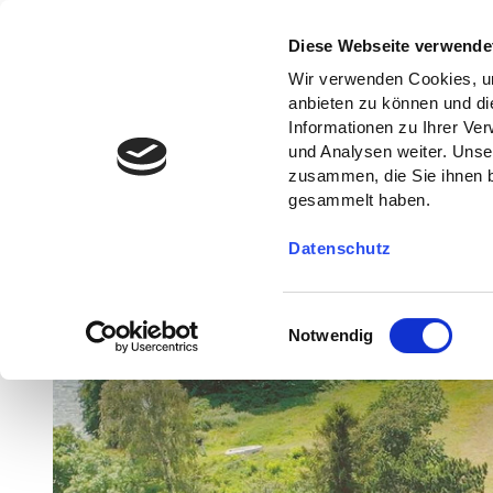
Diese Webseite verwende
Wir verwenden Cookies, um
anbieten zu können und di
Informationen zu Ihrer Ve
und Analysen weiter. Unse
zusammen, die Sie ihnen b
gesammelt haben.
Datenschutz
E
Notwendig
i
n
w
i
l
l