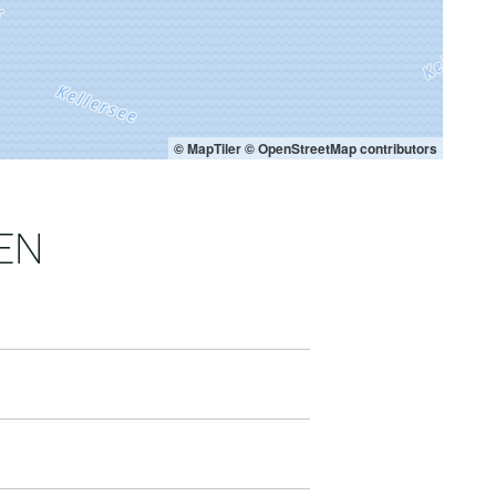
© MapTiler
© OpenStreetMap contributors
EN