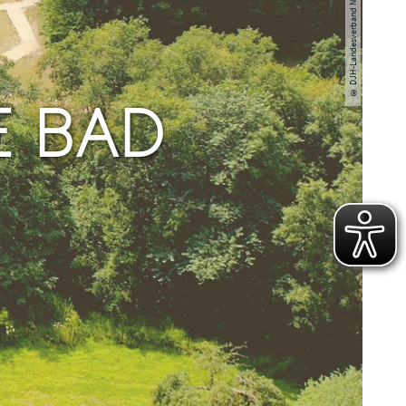
© DJH-Landesverband Nordmark e.V.
E BAD