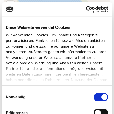
Diese Webseite verwendet Cookies
Wir verwenden Cookies, um Inhalte und Anzeigen zu
personalisieren, Funktionen für soziale Medien anbieten
zu können und die Zugriffe auf unsere Website zu
analysieren. Außerdem geben wir Informationen zu Ihrer
Verwendung unserer Website an unsere Partner für
soziale Medien, Werbung und Analysen weiter. Unsere
Partner führen diese Informationen möglicherweise mit
weiteren Daten zusammen, die Sie ihnen bereitgestellt
haben oder die sie im Rahmen Ihrer Nutzung der Dienste
gesammelt haben.
E
Datenschutz
Notwendig
i
n
w
ALLGEMEINE INFORMATIONEN
Präferenzen