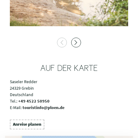
AUF DER KARTE
Saseler Redder
24329 Grebin
Deutschland
Tel.:
+49 4522 50950
E-Mail:
touristinfo@ploen.de
Anreise planen