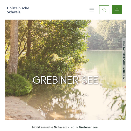
© holsteinischeschweiz.de, Anne Weise
GREBINER SEE
Holsteinische Schweiz
>
Poi >
Grebiner See