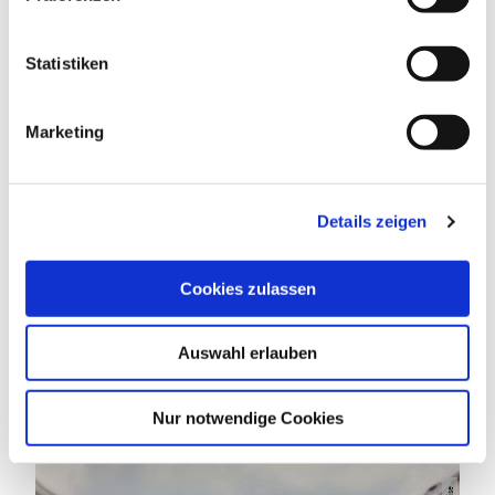
i
l
l
Statistiken
i
ZAHLUNGSMÖGLICHKEITEN
g
Marketing
u
n
g
Details zeigen
s
DAS KÖNNTE DICH AUCH
a
INTERESSIEREN
u
Cookies zulassen
s
w
Auswahl erlauben
a
h
l
Nur notwendige Cookies