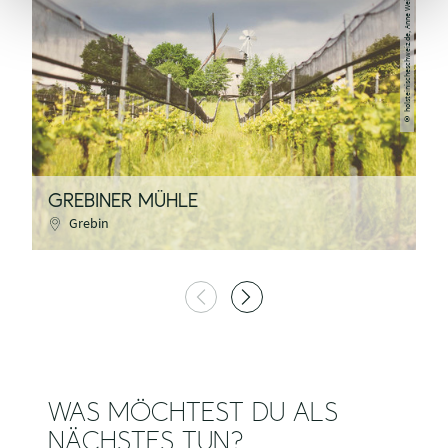
holsteinischeschweiz.de, Anne Weise
©
GREBINER MÜHLE
D
Grebin
WAS MÖCHTEST DU ALS
NÄCHSTES TUN?