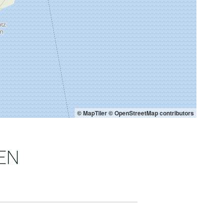
© MapTiler
© OpenStreetMap contributors
EN