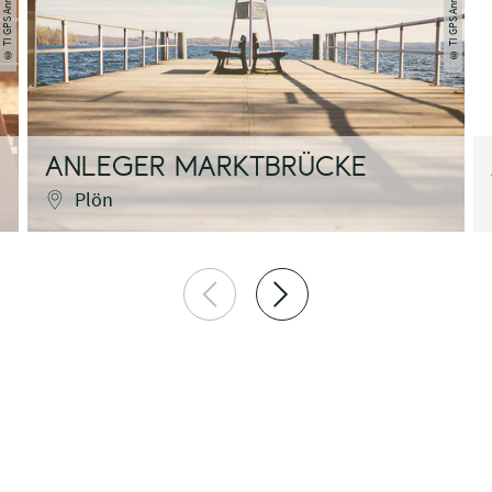
TI GPS Anne Weise
TI GPS Anne Weise
©
©
ANLEGER MARKTBRÜCKE
Plön