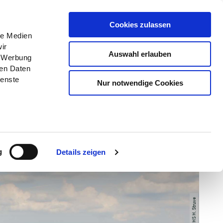
Menü
Erlebnisse
Buchen
Cookies zulassen
le Medien
ir
Auswahl erlauben
, Werbung
ren Daten
ienste
Nur notwendige Cookies
g
Details zeigen
© NPHS H. Struve