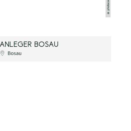
photocompany
©
ANLEGER BOSAU
AN
Bosau
D