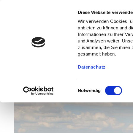
Diese Webseite verwende
Wir verwenden Cookies, um
anbieten zu können und di
Informationen zu Ihrer Ve
und Analysen weiter. Unse
zusammen, die Sie ihnen b
gesammelt haben.
Datenschutz
E
Notwendig
i
n
w
i
l
l