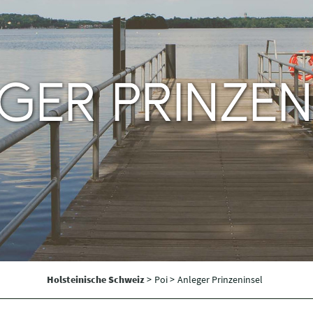
GER PRINZEN
Holsteinische Schweiz
>
Poi >
Anleger Prinzeninsel