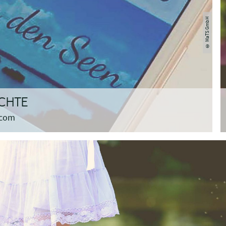
© MaTS GmbH
CHTE
.com