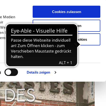
Menü
Erlebnisse
Buchen
Cookies zulassen
le Medien
ir
Auswahl erlauben
, Werbung
ren Daten
ienste
Nur notwendige Cookies
© TZHS / Jessen Fotografie
g
Details zeigen
 DES