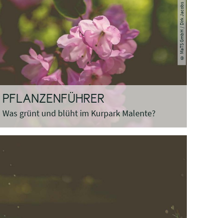
© MaTS GmbH / Dirk Jacobs
PFLANZENFÜHRER
Was grünt und blüht im Kurpark Malente?