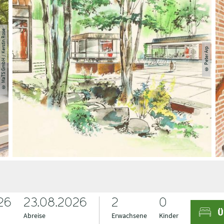
© MaTS GmbH / Kerstin Rose
© Peter Arp
26
A
A
23.08.2026
Ü
n
b
Abreise
Erwachsene
Kinder