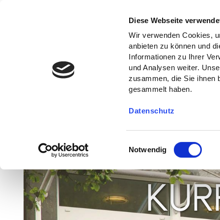
Diese Webseite verwende
Wir verwenden Cookies, um
anbieten zu können und di
Informationen zu Ihrer Ve
und Analysen weiter. Unse
zusammen, die Sie ihnen b
gesammelt haben.
Datenschutz
E
Notwendig
i
n
w
KUR
i
l
l