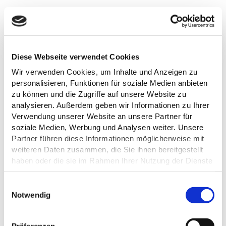
ABENDFA
HRTEN
06.08.2026
11.08.2026
MaTS GmbH I Anne Weise
MaTS GmbH I Anne Weise
AUF DEM
ABENDFAHRT AUF DEM
DIEKSEE
KELLERSEE
Anleger Dieksee -
Diese Webseite verwendet Cookies
Anleger Kellersee - Seehütte
Diekseepromenade
©
©
Wir verwenden Cookies, um Inhalte und Anzeigen zu
personalisieren, Funktionen für soziale Medien anbieten
zu können und die Zugriffe auf unsere Website zu
UNSER ANGEBOT ANFRAGEN
analysieren. Außerdem geben wir Informationen zu Ihrer
Verwendung unserer Website an unsere Partner für
soziale Medien, Werbung und Analysen weiter. Unsere
Betreff
*
Anrede
*
Partner führen diese Informationen möglicherweise mit
weiteren Daten zusammen, die Sie ihnen bereitgestellt
haben oder die sie im Rahmen Ihrer Nutzung der Dienste
Vorname
*
Nachname
*
gesammelt haben.
E
Datenschutz
Notwendig
i
n
Straße & Hausnummer
*
PLZ & Ort
*
w
Präferenzen