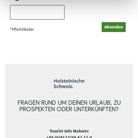
C
a
p
Absenden
t
*Pflichtfelder
c
h
a
FRAGEN RUND UM DEINEN URLAUB, ZU
PROSPEKTEN ODER UNTERKÜNFTEN?
Tourist Info Malente
+49 (0)4523/98 42 73-0