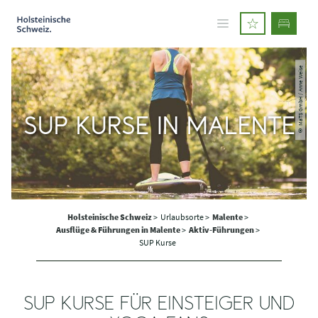
© MaTS GmbH / Anne Weise
SUP KURSE IN MALENTE
Holsteinische Schweiz
>
Urlaubsorte >
Malente
>
Ausflüge & Führungen in Malente
>
Aktiv-Führungen
>
SUP Kurse
SUP KURSE FÜR EINSTEIGER UND