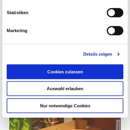
ZAHLUNGSMÖGLICHKEITEN
l
l
Statistiken
i
RAUCHER
g
Marketing
u
n
g
Details zeigen
s
DAS KÖNNTE DICH AUCH
a
INTERESSIEREN
u
Cookies zulassen
s
w
Auswahl erlauben
a
h
l
Nur notwendige Cookies