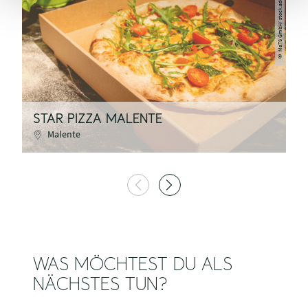
MaTS GmbH/ stock.adobe.com
©
STAR PIZZA MALENTE
B
Malente
WAS MÖCHTEST DU ALS
NÄCHSTES TUN?