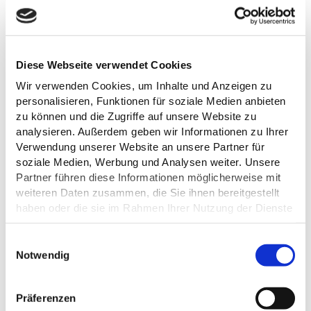
ALLGEMEINE INFORMATIONEN
Diese Webseite verwendet Cookies
Wir verwenden Cookies, um Inhalte und Anzeigen zu
personalisieren, Funktionen für soziale Medien anbieten
zu können und die Zugriffe auf unsere Website zu
ÖFFNUNGSZEITEN
analysieren. Außerdem geben wir Informationen zu Ihrer
Verwendung unserer Website an unsere Partner für
soziale Medien, Werbung und Analysen weiter. Unsere
AUSSTATTUNG
Partner führen diese Informationen möglicherweise mit
weiteren Daten zusammen, die Sie ihnen bereitgestellt
BARRIEREFREI
haben oder die sie im Rahmen Ihrer Nutzung der Dienste
gesammelt haben.
E
KÜCHENANGEBOTE
Datenschutz
Notwendig
i
n
EIGNUNG
w
Präferenzen
i