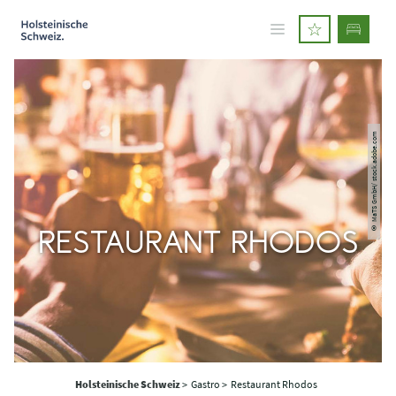
© MaTS GmbH/ stock.adobe.com
RESTAURANT RHODOS
Holsteinische Schweiz
>
Gastro >
Restaurant Rhodos