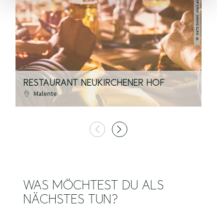
MaTS GmbH/ stock.adobe.com
©
RESTAURANT NEUKIRCHENER HOF
H
Malente
WAS MÖCHTEST DU ALS
NÄCHSTES TUN?