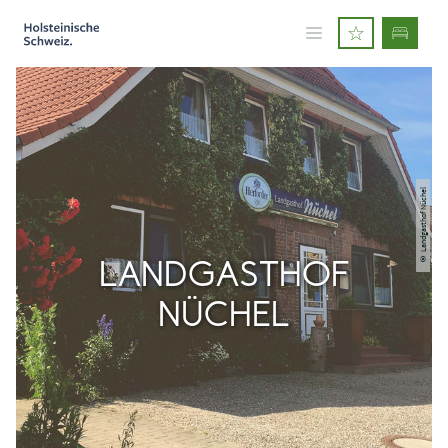
© Landgasthof Nüchel
LANDGASTHOF
NÜCHEL