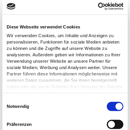
ALLGEMEINE INFORMATIONEN
Diese Webseite verwendet Cookies
Wir verwenden Cookies, um Inhalte und Anzeigen zu
personalisieren, Funktionen für soziale Medien anbieten
zu können und die Zugriffe auf unsere Website zu
ÖFFNUNGSZEITEN
analysieren. Außerdem geben wir Informationen zu Ihrer
Verwendung unserer Website an unsere Partner für
soziale Medien, Werbung und Analysen weiter. Unsere
AUSSTATTUNG
Partner führen diese Informationen möglicherweise mit
weiteren Daten zusammen, die Sie ihnen bereitgestellt
SONSTIGE ANGEBOTE
haben oder die sie im Rahmen Ihrer Nutzung der Dienste
gesammelt haben.
E
KÜCHENANGEBOTE
Datenschutz
Notwendig
i
n
EIGNUNG
w
Präferenzen
i