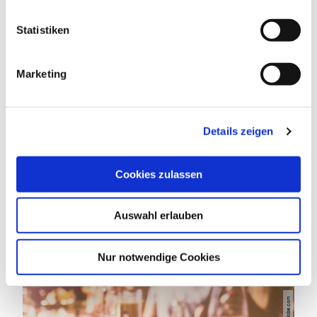
RAUCHER
l
l
Statistiken
i
BETRIEBSURLAUB
g
Marketing
u
n
g
Details zeigen
s
DAS KÖNNTE DICH AUCH
a
INTERESSIEREN
u
Cookies zulassen
s
w
Auswahl erlauben
a
h
l
Nur notwendige Cookies