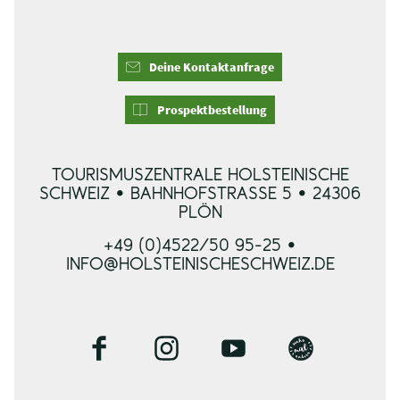
Deine Kontaktanfrage
Prospektbestellung
TOURISMUSZENTRALE HOLSTEINISCHE
SCHWEIZ • BAHNHOFSTRASSE 5 • 24306 P
LÖN
+49 (0)4522/50 95-25 •
INFO@HOLSTEINISCHESCHWEIZ.DE
F
I
Y
B
a
n
o
l
c
s
u
o