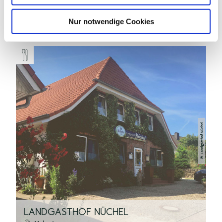
DAS KÖNNTE DICH AUCH
h
INTERESSIEREN
l
Nur notwendige Cookies
Landgasthof Nüchel
©
LANDGASTHOF NÜCHEL
H