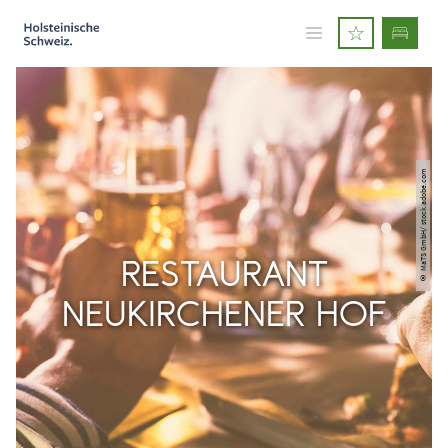
© MaTS GmbH/ stock.adobe.com
RESTAURANT
NEUKIRCHENER HOF