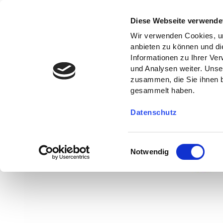
Diese Webseite verwende
Wir verwenden Cookies, um
anbieten zu können und di
Informationen zu Ihrer Ve
und Analysen weiter. Unse
zusammen, die Sie ihnen b
gesammelt haben.
Datenschutz
E
Notwendig
i
n
w
i
l
l