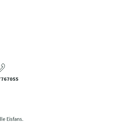
 7767055
le Eisfans.