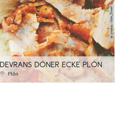
pixabay - Ober_Olmer
©
DEVRANS DÖNER ECKE PLÖN
STA
Plön
P