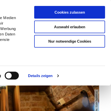
Menü
Erlebnisse
Buchen
Cookies zulassen
le Medien
ir
Auswahl erlauben
, Werbung
ren Daten
ienste
Nur notwendige Cookies
g
Details zeigen
© Fokusweite / Eutin Tourismus