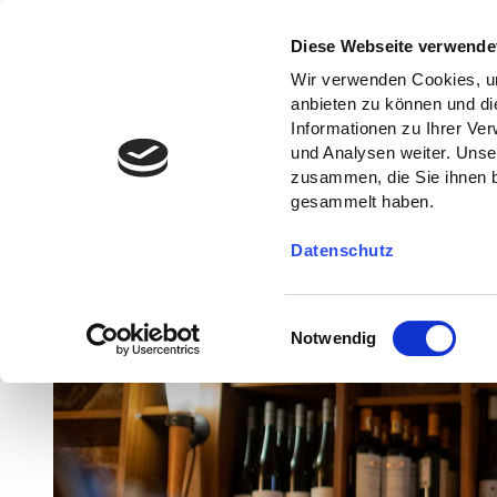
Diese Webseite verwende
Wir verwenden Cookies, um
anbieten zu können und di
Informationen zu Ihrer Ve
und Analysen weiter. Unse
zusammen, die Sie ihnen b
gesammelt haben.
Datenschutz
E
Notwendig
i
n
w
i
l
l