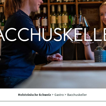
ACCHUSKELL
Holsteinische Schweiz
>
Gastro >
Bacchuskeller