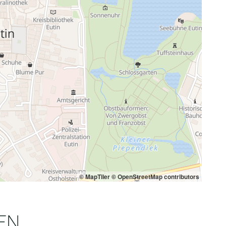
© MapTiler
© OpenStreetMap contributors
EN