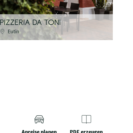
PIZZERIA DA TONI
TO
Eutin
Eu
Anreise planen
PDF erzeugen