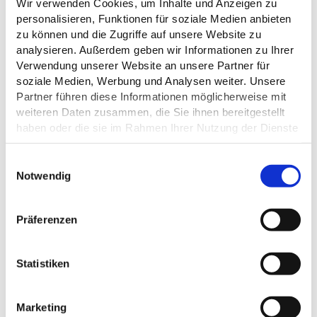
Wir verwenden Cookies, um Inhalte und Anzeigen zu
personalisieren, Funktionen für soziale Medien anbieten
zu können und die Zugriffe auf unsere Website zu
Weitere Termine laden
analysieren. Außerdem geben wir Informationen zu Ihrer
Verwendung unserer Website an unsere Partner für
soziale Medien, Werbung und Analysen weiter. Unsere
Partner führen diese Informationen möglicherweise mit
weiteren Daten zusammen, die Sie ihnen bereitgestellt
haben oder die sie im Rahmen Ihrer Nutzung der Dienste
VERANSTALTER
gesammelt haben.
E
Dunkersche Kate
Datenschutz
Notwendig
i
Bischof-Vicelin-Damm 11
n
23715 Bosau
Tel.:
+49 4527 / 1822
w
Präferenzen
E-Mail:
dunkerschekate@web.de
i
Webseite:
holsteinischeschweiz.de/poi/dunkersche-kate-
l
bosau
l
Statistiken
i
Anreise planen
g
Marketing
u