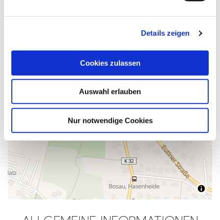
n
g
Details zeigen
s
a
u
Cookies zulassen
s
w
Auswahl erlauben
a
h
l
Nur notwendige Cookies