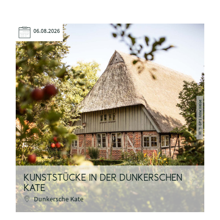
06.08.2026
TI GPS Anne Weise
©
KUNSTSTÜCKE IN DER DUNKERSCHEN
H
KATE
D
Dunkersche Kate