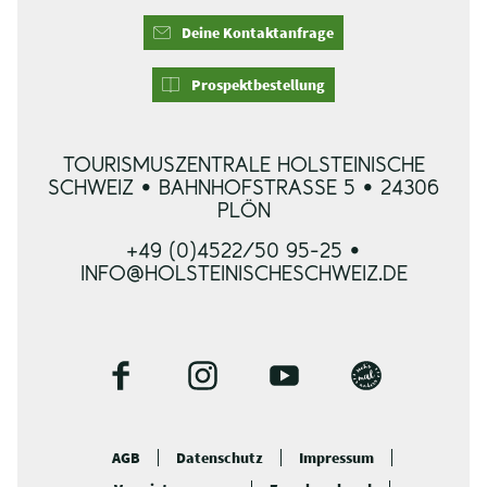
Deine Kontaktanfrage
Prospektbestellung
TOURISMUSZENTRALE HOLSTEINISCHE
SCHWEIZ • BAHNHOFSTRASSE 5 • 24306 P
LÖN
+49 (0)4522/50 95-25 •
INFO@HOLSTEINISCHESCHWEIZ.DE
F
I
Y
B
a
n
o
l
c
s
u
o
AGB
Datenschutz
Impressum
e
t
t
g