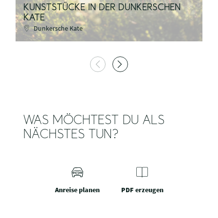
KUNSTSTÜCKE IN DER DUNKERSCHEN
H
KATE
D
Dunkersche Kate
WAS MÖCHTEST DU ALS
NÄCHSTES TUN?
Anreise planen
PDF erzeugen