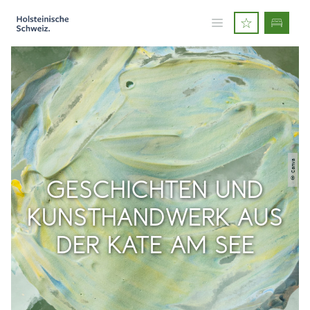
© Canva
GESCHICHTEN UND
KUNSTHANDWERK AUS
DER KATE AM SEE