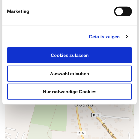
bosau
g
Marketing
u
Anreise planen
n
g
Details zeigen
s
a
u
Cookies zulassen
s
w
Auswahl erlauben
a
h
l
Nur notwendige Cookies