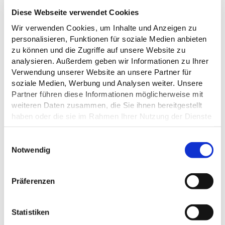
Im Kalender speichern
Diese Webseite verwendet Cookies
Wir verwenden Cookies, um Inhalte und Anzeigen zu
Sonntag, 25.10.2026
personalisieren, Funktionen für soziale Medien anbieten
zu können und die Zugriffe auf unsere Website zu
11:00 bis 17:00 Uhr
analysieren. Außerdem geben wir Informationen zu Ihrer
Verwendung unserer Website an unsere Partner für
Im Kalender speichern
soziale Medien, Werbung und Analysen weiter. Unsere
Partner führen diese Informationen möglicherweise mit
weiteren Daten zusammen, die Sie ihnen bereitgestellt
haben oder die sie im Rahmen Ihrer Nutzung der Dienste
gesammelt haben.
E
VERANSTALTER
Datenschutz
Notwendig
i
n
Dunkersche Kate
w
Bischof-Vicelin-Damm 11
Präferenzen
i
23715 Bosau
l
Tel.:
+49 4527 / 1822
E-Mail:
dunkerschekate@web.de
l
Statistiken
Webseite:
holsteinischeschweiz.de/poi/dunkersche-kate-
i