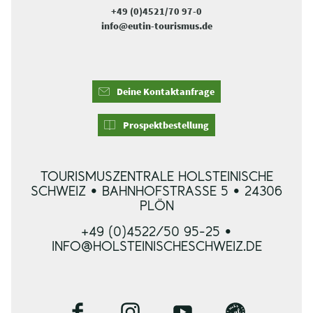
+49 (0)4521/70 97-0
info@eutin-tourismus.de
Deine Kontaktanfrage
Prospektbestellung
TOURISMUSZENTRALE HOLSTEINISCHE
SCHWEIZ • BAHNHOFSTRASSE 5 • 24306 P
LÖN
+49 (0)4522/50 95-25 •
INFO@HOLSTEINISCHESCHWEIZ.DE
F
I
Y
B