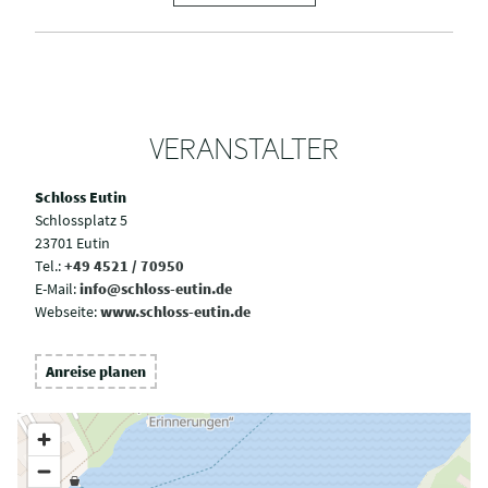
VERANSTALTER
Schloss Eutin
Schlossplatz 5
23701 Eutin
Tel.:
+49 4521 / 70950
E-Mail:
info@schloss-eutin.de
Webseite:
www.schloss-eutin.de
Anreise planen