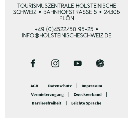
TOURISMUSZENTRALE HOLSTEINISCHE
SCHWEIZ • BAHNHOFSTRASSE 5 • 24306 P
LÖN
+49 (0)4522/50 95-25 •
INFO@HOLSTEINISCHESCHWEIZ.DE
F
I
Y
B
a
n
o
l
c
s
u
o
AGB
Datenschutz
Impressum
e
t
t
g
Vermieterzugang
Zweckverband
b
a
u
o
g
b
Barrierefreiheit
Leichte Sprache
o
r
e
k
a
m