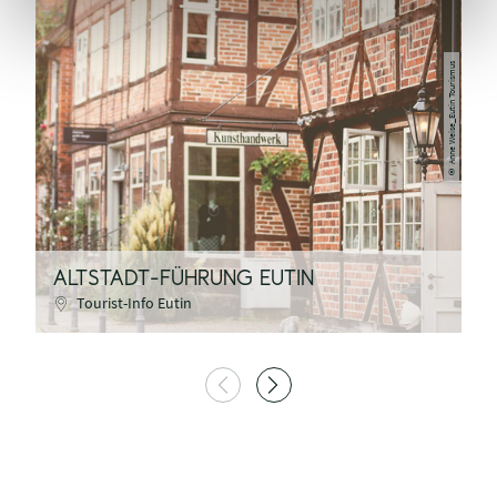
Anne Weise_Eutin Tourismus
©
E
ALTSTADT-FÜHRUNG EUTIN
G
Tourist-Info Eutin