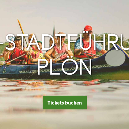
-STADTFÜHRU
PLÖN
Tickets buchen