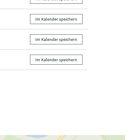
Donnerstag, 03
Im Kalender speichern
Freitag, 04.09.2
Im Kalender speichern
Samstag, 05.09
Im Kalender speichern