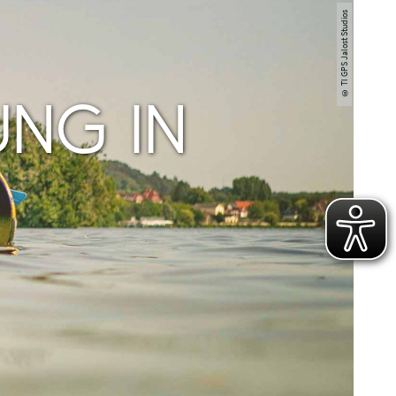
© TI GPS Jalost Studios
NG IN