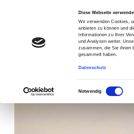
Diese Webseite verwende
Wir verwenden Cookies, um
anbieten zu können und di
Informationen zu Ihrer Ve
und Analysen weiter. Unse
zusammen, die Sie ihnen b
gesammelt haben.
Datenschutz
E
Notwendig
i
n
w
i
l
l