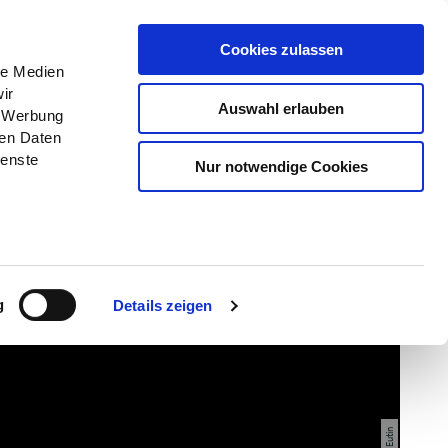
Menü
Erlebnisse
Buchen
Cookies zulassen
le Medien
ir
Auswahl erlauben
, Werbung
ren Daten
ienste
Nur notwendige Cookies
g
Details zeigen