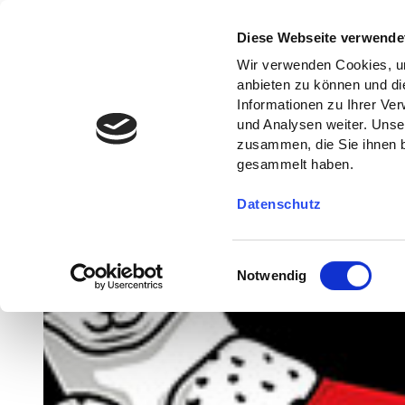
Diese Webseite verwende
Wir verwenden Cookies, um
anbieten zu können und di
Informationen zu Ihrer Ve
und Analysen weiter. Unse
zusammen, die Sie ihnen b
gesammelt haben.
Datenschutz
E
Notwendig
i
n
w
i
l
l