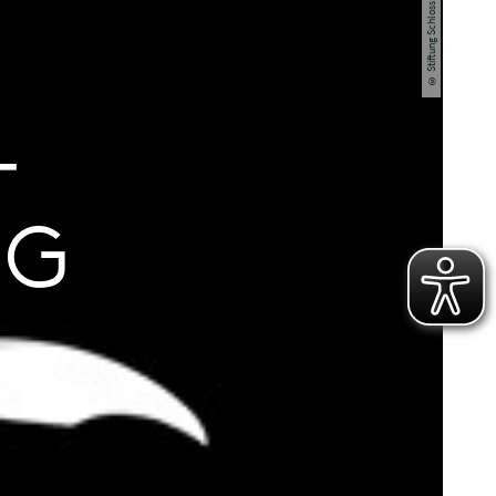
© Stiftung Schloss Eutin
-
NG