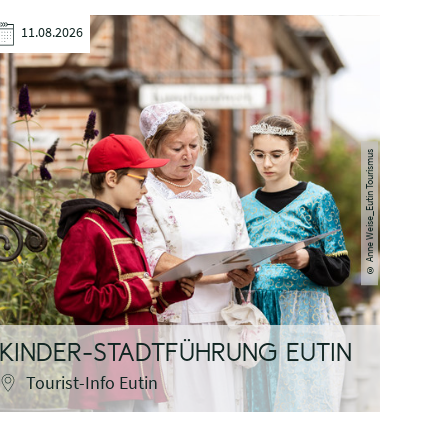
11.08.2026
13.
Anne Weise_Eutin Tourismus
©
KIR
KINDER-STADTFÜHRUNG EUTIN
MIC
Tourist-Info Eutin
St