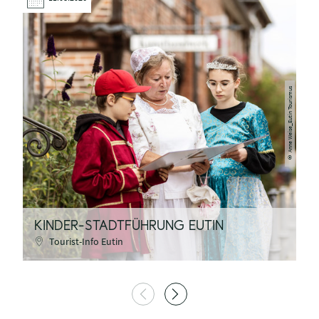
Anne Weise_Eutin Tourismus
©
H
K
KINDER-STADTFÜHRUNG EUTIN
K
Tourist-Info Eutin