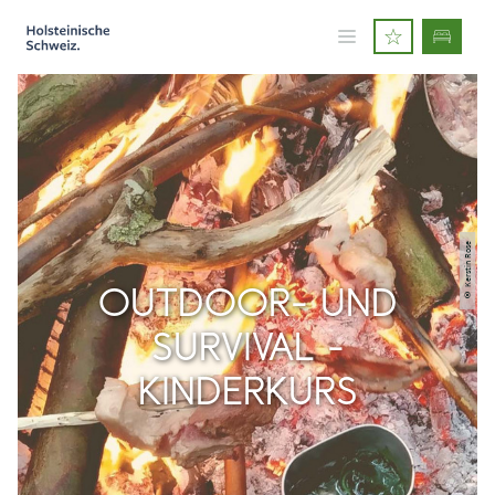
© Kerstin Rose
OUTDOOR- UND
SURVIVAL -
KINDERKURS