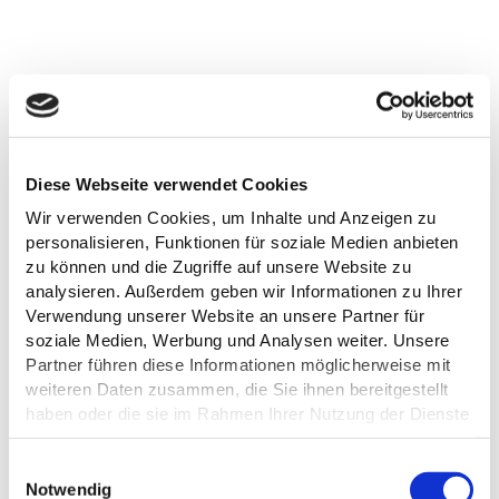
TERMINE IM ÜBERBLICK
Diese Webseite verwendet Cookies
Wir verwenden Cookies, um Inhalte und Anzeigen zu
personalisieren, Funktionen für soziale Medien anbieten
Montag, 10.08.2026
zu können und die Zugriffe auf unsere Website zu
analysieren. Außerdem geben wir Informationen zu Ihrer
09:30 bis 13:30 Uhr
Verwendung unserer Website an unsere Partner für
Im Kalender speichern
soziale Medien, Werbung und Analysen weiter. Unsere
Partner führen diese Informationen möglicherweise mit
weiteren Daten zusammen, die Sie ihnen bereitgestellt
haben oder die sie im Rahmen Ihrer Nutzung der Dienste
Dienstag, 11.08.2026
gesammelt haben.
09:30 bis 13:30 Uhr
E
Datenschutz
Notwendig
i