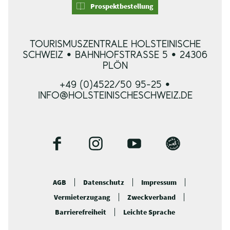
Prospektbestellung
TOURISMUSZENTRALE HOLSTEINISCHE
SCHWEIZ • BAHNHOFSTRASSE 5 • 24306 P
LÖN
+49 (0)4522/50 95-25 •
INFO@HOLSTEINISCHESCHWEIZ.DE
F
I
Y
B
a
n
o
l
c
s
u
o
AGB
Datenschutz
Impressum
e
t
t
g
Vermieterzugang
Zweckverband
b
a
u
o
g
b
Barrierefreiheit
Leichte Sprache
o
r
e