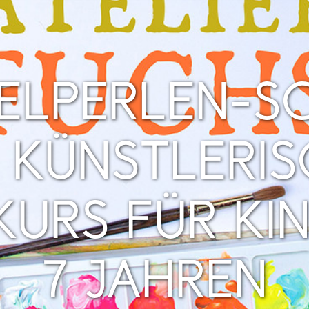
ELPERLEN-S
N KÜNSTLERI
KURS FÜR KI
7 JAHREN