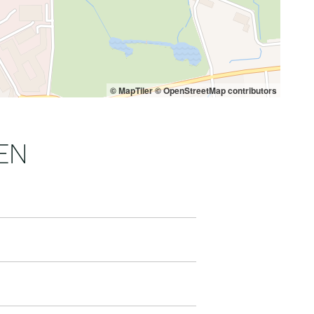
© MapTiler
© OpenStreetMap contributors
EN