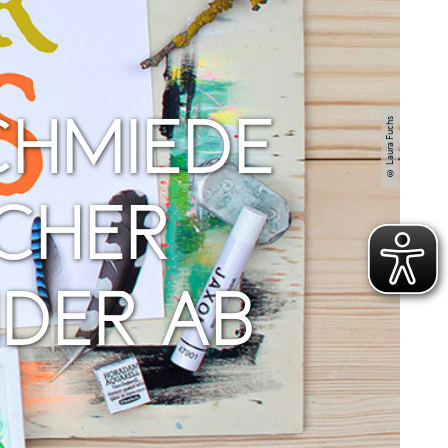
© Laura Fuchs
CHMIEDE
SCHER
NDER AB