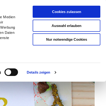
Menü
Erlebnisse
Buchen
Cookies zulassen
le Medien
ir
Auswahl erlauben
, Werbung
ren Daten
ienste
Nur notwendige Cookies
g
Details zeigen