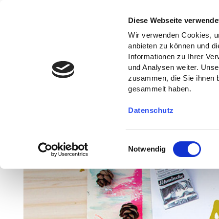
Diese Webseite verwende
Wir verwenden Cookies, um
anbieten zu können und di
Informationen zu Ihrer Ve
und Analysen weiter. Unse
zusammen, die Sie ihnen b
gesammelt haben.
Datenschutz
E
Notwendig
i
n
w
i
l
l