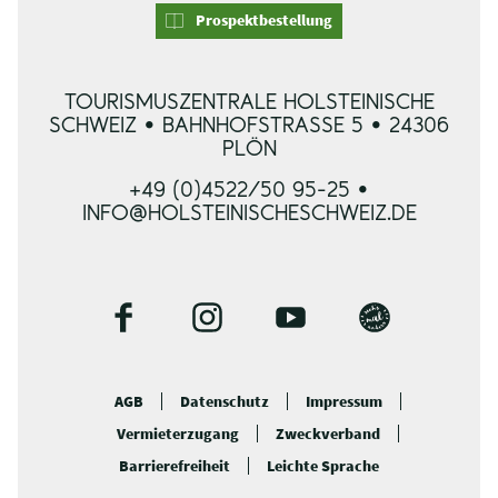
Prospektbestellung
TOURISMUSZENTRALE HOLSTEINISCHE
SCHWEIZ • BAHNHOFSTRASSE 5 • 24306 P
LÖN
+49 (0)4522/50 95-25 •
INFO@HOLSTEINISCHESCHWEIZ.DE
F
I
Y
B
a
n
o
l
c
s
u
o
AGB
Datenschutz
Impressum
e
t
t
g
Vermieterzugang
Zweckverband
b
a
u
o
g
b
Barrierefreiheit
Leichte Sprache
o
r
e