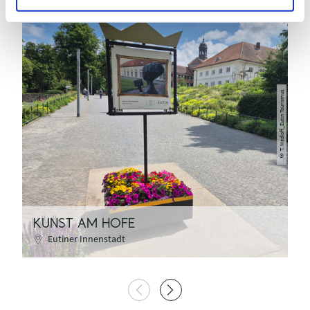
07.08.2026
T. Medloff_Eutin Tourismus
©
KUNST AM HOFE
V
Eutiner Innenstadt