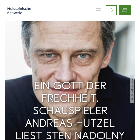
© © Andreas Hutzel
EIN GOTT DER
FRECHHEIT.
SCHAUSPIELER
ANDREAS HUTZEL
LIEST STEN NADOLNY