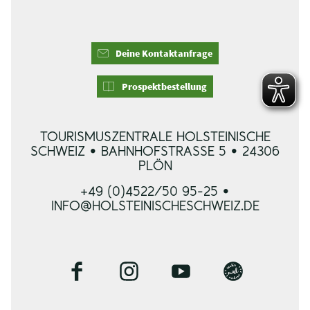
Deine Kontaktanfrage
Prospektbestellung
TOURISMUSZENTRALE HOLSTEINISCHE
SCHWEIZ • BAHNHOFSTRASSE 5 • 24306 P
LÖN
+49 (0)4522/50 95-25 •
INFO@HOLSTEINISCHESCHWEIZ.DE
F
I
Y
B
a
n
o
l
c
s
u
o