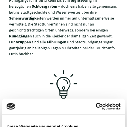
Rundgänge für Groß & Klein bis zum
Sightseeing
im
herzoglichen
Schlossgarten
– doch eins haben alle gemeinsam.
Eutins Stadtgeschichte und Wissenswertes über ihre
Sehenswürdigkeiten
werden immer auf unterhaltsame Weise
vermittelt. Die Stadtführer*innen sind nicht nur an
geschichtsträchtigen Orten unterwegs, sondern bei einigen
Rundgängen
auch in die Kleider der damaligen Zeit gewandt.
Für
Gruppen
sind alle
Führungen
und Stadtrundgänge sogar
ganzjährig an beliebigen Tagen & Uhrzeiten bei der Tourist-Info
Eutin buchbar.
ANEKDOTEN UND PIKANTE
ENTHÜLLUNGEN
Diese Webseite verwendet Cookies