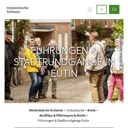
© Anne Weise / Eutin Tourismus
FÜHRUNGEN &
STADTRUNDGÄNGE IN
EUTIN
Holsteinische Schweiz
>
Urlaubsorte >
Eutin
>
Ausflüge & Führungen in Eutin
>
Führungen & Stadtrundgänge Eutin