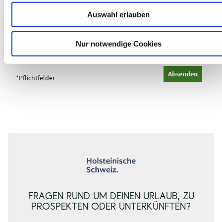
w
Auswahl erlauben
a
h
l
C
Nur notwendige Cookies
a
p
Absenden
t
*Pflichtfelder
c
h
a
FRAGEN RUND UM DEINEN URLAUB, ZU
PROSPEKTEN ODER UNTERKÜNFTEN?