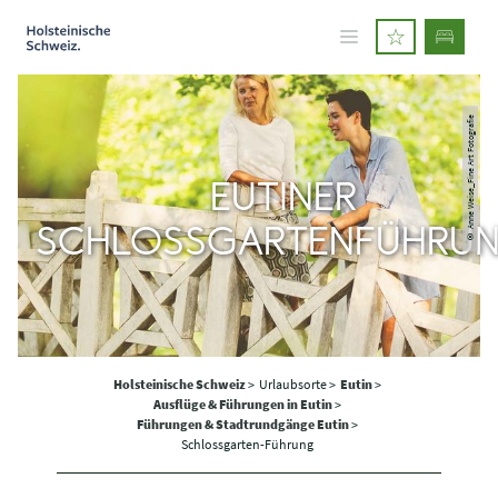
© Anne Weise_Fine Art Fotografie
EUTINER
SCHLOSSGARTENFÜHRU
Holsteinische Schweiz
>
Urlaubsorte >
Eutin
>
Ausflüge & Führungen in Eutin
>
Führungen & Stadtrundgänge Eutin
>
Schlossgarten-Führung