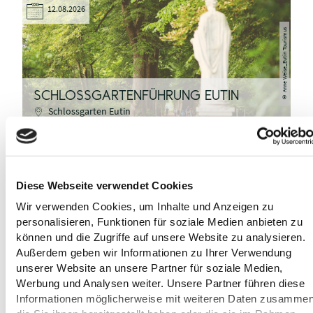
12.08.2026
Anne Weise_Eutin Tourismus
SCHLOSSGARTENFÜHRUNG EUTIN
©
Schlossgarten Eutin
Diese Webseite verwendet Cookies
UNSER ANGEBOT ANFRAGEN
Wir verwenden Cookies, um Inhalte und Anzeigen zu
Betreff
*
Anrede
*
personalisieren, Funktionen für soziale Medien anbieten zu
können und die Zugriffe auf unsere Website zu analysieren.
Außerdem geben wir Informationen zu Ihrer Verwendung
unserer Website an unsere Partner für soziale Medien,
Vorname
*
Nachname
*
Werbung und Analysen weiter. Unsere Partner führen diese
Informationen möglicherweise mit weiteren Daten zusammen