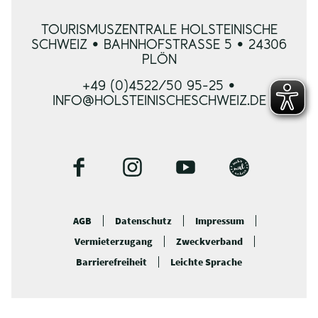
TOURISMUSZENTRALE HOLSTEINISCHE
SCHWEIZ • BAHNHOFSTRASSE 5 • 24306 P
LÖN
+49 (0)4522/50 95-25 •
INFO@HOLSTEINISCHESCHWEIZ.DE
F
I
Y
B
a
n
o
l
c
s
u
o
AGB
Datenschutz
Impressum
e
t
t
g
Vermieterzugang
Zweckverband
b
a
u
o
g
b
Barrierefreiheit
Leichte Sprache
o
r
e
k
a