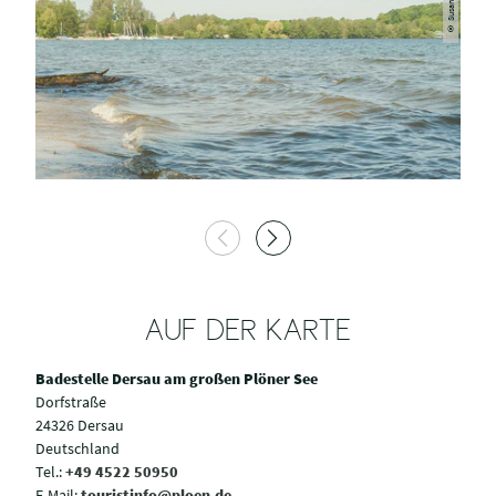
AUF DER KARTE
Badestelle Dersau am großen Plöner See
Dorfstraße
24326 Dersau
Deutschland
Tel.:
+49 4522 50950
E-Mail:
touristinfo@ploen.de