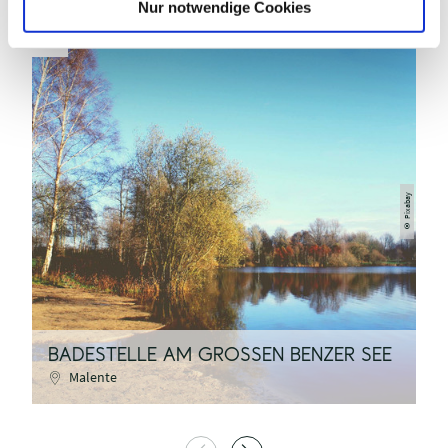
Nur notwendige Cookies
Pixabay
©
B
BADESTELLE AM GROSSEN BENZER SEE
P
Malente