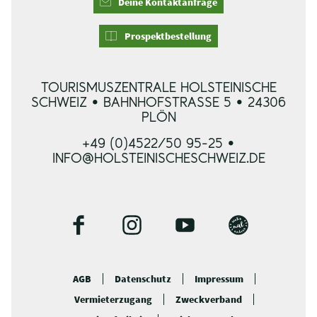
Deine Kontaktanfrage
Prospektbestellung
TOURISMUSZENTRALE HOLSTEINISCHE
SCHWEIZ • BAHNHOFSTRASSE 5 • 24306 P
LÖN
+49 (0)4522/50 95-25 •
INFO@HOLSTEINISCHESCHWEIZ.DE
F
I
Y
B
a
n
o
l
c
s
u
o
AGB
Datenschutz
Impressum
e
t
t
g
Vermieterzugang
Zweckverband
b
a
u