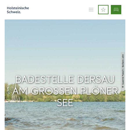
© Susanne Paasch / Barbara Jahn
BADESTELLE DERSAU
AM GROSSEN PLÖNER S
EE