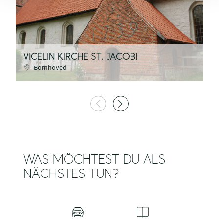
VICELIN KIRCHE ST. JACOBI
S
Bornhöved
WAS MÖCHTEST DU ALS
NÄCHSTES TUN?