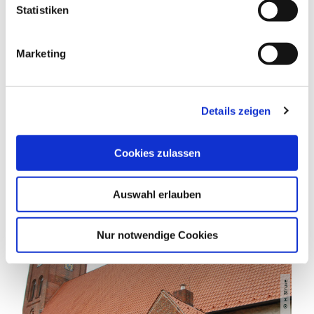
l
Statistiken
i
g
Marketing
u
n
DAS KÖNNTE DICH AUCH
g
Details zeigen
s
INTERESSIEREN
a
u
Cookies zulassen
s
w
Auswahl erlauben
a
h
l
Nur notwendige Cookies
H. Struve
©