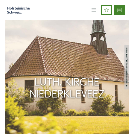
© holsteinischeschweiz.de, Anne Weise
LUTH. KIRCHE
NIEDERKLEVEEZ