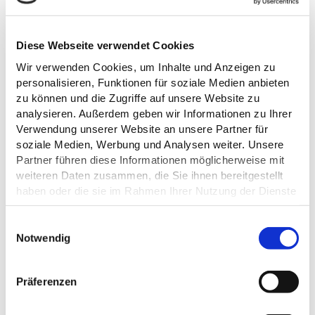
E-Mail:
kirche-ploen@kirche-ps.de
Webseite:
www.friedenskirche-ploen.de/unsere-
kirchen/niederkleveez-und-kleinmeinsdorf
Diese Webseite verwendet Cookies
Wir verwenden Cookies, um Inhalte und Anzeigen zu
Anreise planen
personalisieren, Funktionen für soziale Medien anbieten
zu können und die Zugriffe auf unsere Website zu
analysieren. Außerdem geben wir Informationen zu Ihrer
Verwendung unserer Website an unsere Partner für
soziale Medien, Werbung und Analysen weiter. Unsere
Partner führen diese Informationen möglicherweise mit
weiteren Daten zusammen, die Sie ihnen bereitgestellt
haben oder die sie im Rahmen Ihrer Nutzung der Dienste
gesammelt haben.
E
Datenschutz
Notwendig
i
n
w
Präferenzen
i
l