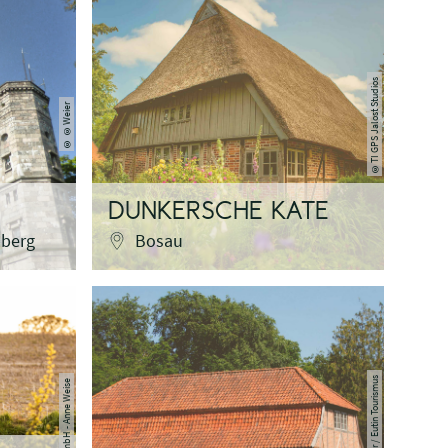
TI GPS Jalost Studios
©Weier
©
©
DUNKERSCHE KATE
berg
Bosau
T. Krüger / Eutin Tourismus
HLB GmbH - Anne Weise