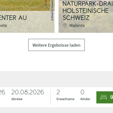
NATURPARK-DRAI
HOLSTEINISCHE
ENTER AU
SCHWEIZ
©
ente
Malente
Weitere Ergebnisse laden
26
A
A
20.08.2026
Ü
n
b
Abreise
Erwachsene
Kinder
r
r