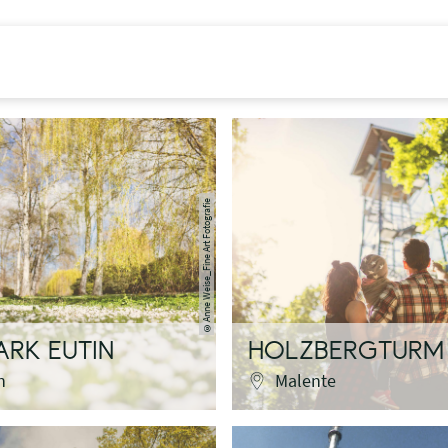
Anne Weise_Fine Art Fotografie
©
ARK EUTIN
HOLZBERGTURM
n
Malente