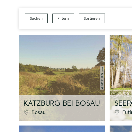
Suchen
Filtern
Sortieren
NPHS H. Struve
©
KATZBURG BEI BOSAU
SEEP
Bosau
Euti