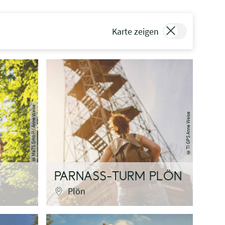
Karte zeigen
MaTS GmbH/ Anne Weise
TI GPS Anne Weise
©
©
PARNASS-TURM PLÖN
Plön