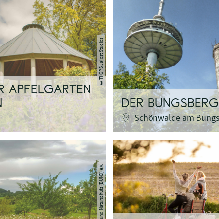
TI GPS Jalost Studios
©
R APFELGARTEN
N
DER BUNGSBERG
n
Schönwalde am Bungs
Bund für Umwelt und Naturschutz (BUND) e.V.