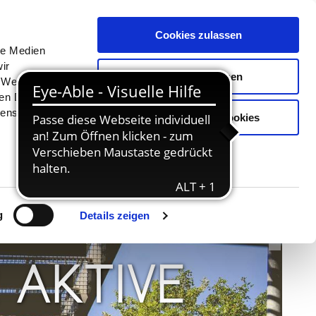
Menü
Erlebnisse
Buchen
Cookies zulassen
le Medien
ir
Auswahl erlauben
, Werbung
ren Daten
ienste
Nur notwendige Cookies
© TZHS MOCANOX
g
Details zeigen
 AKTIVE