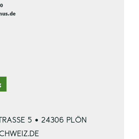
-0
mus.de
g
RASSE 5 • 24306 PLÖN
SCHWEIZ.DE