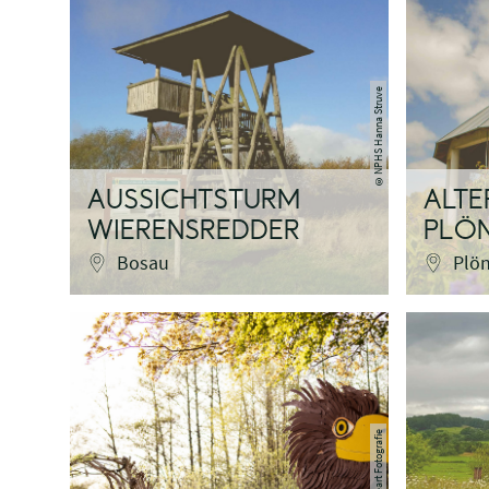
NPHS Hanna Struve
©
AUSSICHTSTURM
ALTE
WIERENSREDDER
PLÖ
Bosau
Plö
fineart Fotografie