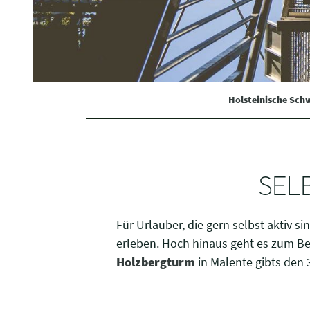
i
g
u
n
g
s
Holsteinische Sch
a
u
s
w
a
SEL
h
l
Für Urlauber, die gern selbst aktiv
erleben. Hoch hinaus geht es zum Be
Holzbergturm
in Malente gibts den