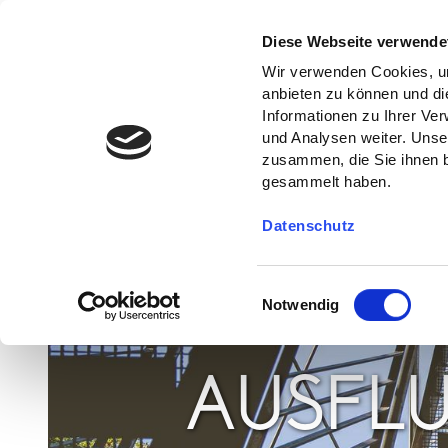
Diese Webseite verwende
Wir verwenden Cookies, um
anbieten zu können und di
Informationen zu Ihrer Ve
und Analysen weiter. Unse
zusammen, die Sie ihnen b
gesammelt haben.
Datenschutz
E
Notwendig
i
n
w
AUSFLU
i
l
l