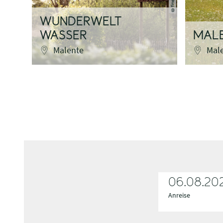
©
WUNDERWELT
WASSER
MAL
Malente
Mal
06.08.20
Anreise