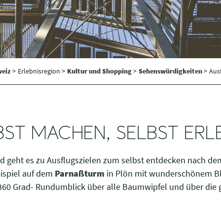
weiz
>
Erlebnisregion >
Kultur und Shopping
>
Sehenswürdigkeiten
>
Ausf
BST MACHEN, SELBST ERL
 sind geht es zu Ausflugszielen zum selbst entdecken nach 
ispiel auf dem
Parnaßturm
in Plön mit wunderschönem Bli
 360 Grad- Rundumblick über alle Baumwipfel und über die