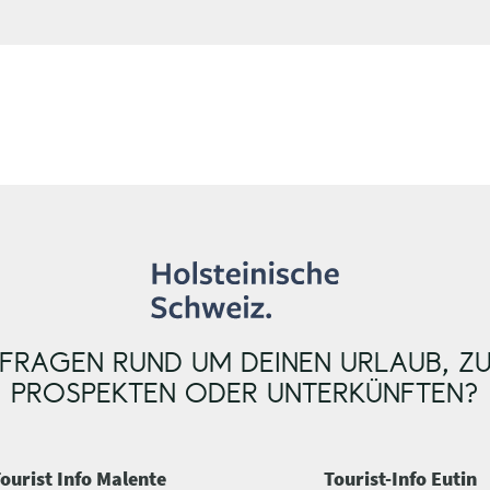
e
e
i
i
s
s
e
e
FRAGEN RUND UM DEINEN URLAUB, Z
PROSPEKTEN ODER UNTERKÜNFTEN?
ourist Info Malente
Tourist-Info Eutin