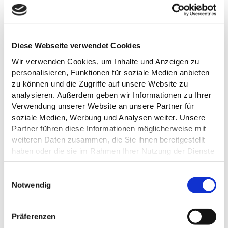
WETTER
Aktuell vor Ort
Diese Webseite verwendet Cookies
Wir verwenden Cookies, um Inhalte und Anzeigen zu
personalisieren, Funktionen für soziale Medien anbieten
18,5 °C
zu können und die Zugriffe auf unsere Website zu
analysieren. Außerdem geben wir Informationen zu Ihrer
Verwendung unserer Website an unsere Partner für
Wochenübersicht
soziale Medien, Werbung und Analysen weiter. Unsere
Partner führen diese Informationen möglicherweise mit
Donnerstag
17,7 °C bis 24,1 °C
weiteren Daten zusammen, die Sie ihnen bereitgestellt
haben oder die sie im Rahmen Ihrer Nutzung der Dienste
Freitag
11,9 °C bis 22,0 °C
gesammelt haben.
E
Samstag
10,1 °C bis 23,3 °C
Datenschutz
Notwendig
i
Sonntag
13,3 °C bis 29,2 °C
n
w
Präferenzen
Montag
14,8 °C bis 27,6 °C
i