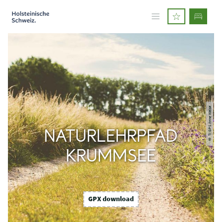
© TI GPS Anne Weise
NATURLEHRPFAD
KRUMMSEE
GPX download