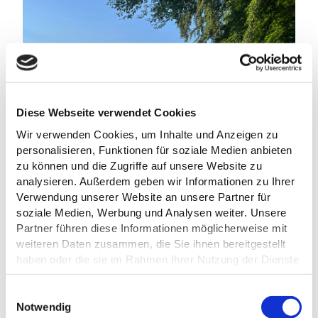
© Aileen Winkler
Diese Webseite verwendet Cookies
Wir verwenden Cookies, um Inhalte und Anzeigen zu
personalisieren, Funktionen für soziale Medien anbieten
zu können und die Zugriffe auf unsere Website zu
analysieren. Außerdem geben wir Informationen zu Ihrer
Verwendung unserer Website an unsere Partner für
soziale Medien, Werbung und Analysen weiter. Unsere
Partner führen diese Informationen möglicherweise mit
weiteren Daten zusammen, die Sie ihnen bereitgestellt
haben oder die sie im Rahmen Ihrer Nutzung der Dienste
gesammelt haben.
E
Datenschutz
Notwendig
i