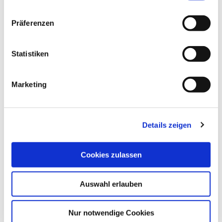
n
w
Präferenzen
i
l
l
Statistiken
i
g
Marketing
u
n
g
Details zeigen
s
a
u
Cookies zulassen
s
w
Auswahl erlauben
a
h
l
Nur notwendige Cookies