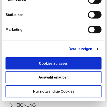
i
l
l
Statistiken
i
g
Marketing
u
n
g
Details zeigen
s
a
u
Cookies zulassen
s
w
Auswahl erlauben
a
ALLGEMEINE INFORMATIONEN
h
l
Nur notwendige Cookies
EIGNUNG