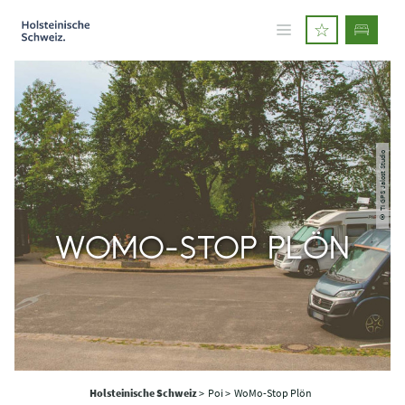
© TI GPS Jalost Studio
WOMO-STOP PLÖN
Holsteinische Schweiz
>
Poi >
WoMo-Stop Plön