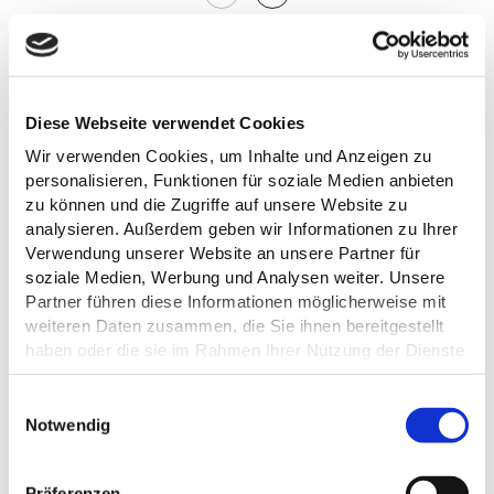
AUF DER KARTE
Diese Webseite verwendet Cookies
Wohnmobilstellplatz Plön
Ascheberger Str. 2
Wir verwenden Cookies, um Inhalte und Anzeigen zu
24306 Plön
personalisieren, Funktionen für soziale Medien anbieten
Deutschland
zu können und die Zugriffe auf unsere Website zu
Tel.:
+49 4522 / 5050
analysieren. Außerdem geben wir Informationen zu Ihrer
E-Mail:
info@ploen.de
Verwendung unserer Website an unsere Partner für
Webseite:
ploen.de
soziale Medien, Werbung und Analysen weiter. Unsere
Partner führen diese Informationen möglicherweise mit
weiteren Daten zusammen, die Sie ihnen bereitgestellt
Anreise planen
haben oder die sie im Rahmen Ihrer Nutzung der Dienste
gesammelt haben.
E
Datenschutz
Notwendig
i
n
w
Präferenzen