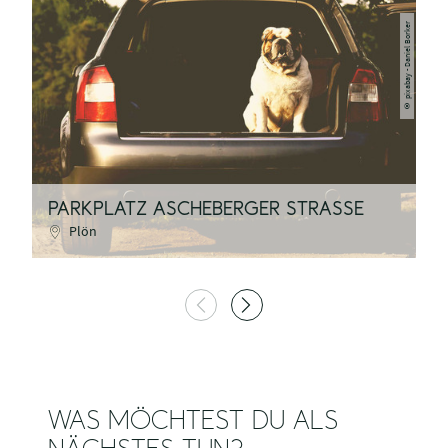
pixabay - Daniel Borker
©
N
PARKPLATZ ASCHEBERGER STRASSE
G
Plön
WAS MÖCHTEST DU ALS