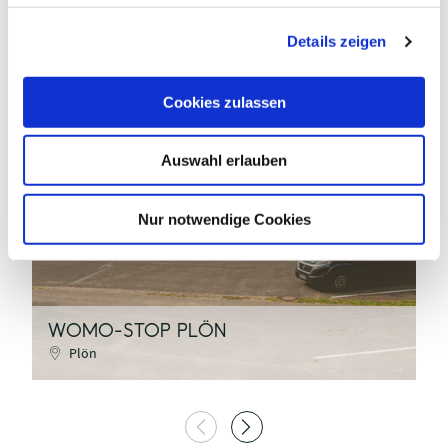
g
Details zeigen
s
a
u
Cookies zulassen
s
w
TI GPS Jalost Studio
Auswahl erlauben
a
h
l
Nur notwendige Cookies
©
N
WOMO-STOP PLÖN
G
Plön