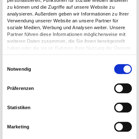
personalisieren, Funktionen für soziale Medien anbieten
zu können und die Zugriffe auf unsere Website zu
analysieren. Außerdem geben wir Informationen zu Ihrer
Verwendung unserer Website an unsere Partner für
soziale Medien, Werbung und Analysen weiter. Unsere
Partner führen diese Informationen möglicherweise mit
ALLGEMEINE INFORMATIONEN
weiteren Daten zusammen, die Sie ihnen bereitgestellt
haben oder die sie im Rahmen Ihrer Nutzung der Dienste
gesammelt haben.
E
Datenschutz
Notwendig
i
ZAHLUNGSMÖGLICHKEITEN
n
w
Präferenzen
i
l
l
Statistiken
DAS KÖNNTE DICH AUCH
i
INTERESSIEREN
g
Marketing
u
n