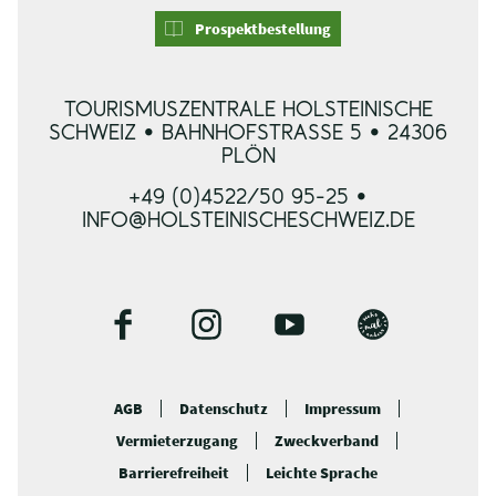
Prospektbestellung
TOURISMUSZENTRALE HOLSTEINISCHE
SCHWEIZ • BAHNHOFSTRASSE 5 • 24306 P
LÖN
+49 (0)4522/50 95-25 •
INFO@HOLSTEINISCHESCHWEIZ.DE
F
I
Y
B
a
n
o
l
c
s
u
o
AGB
Datenschutz
Impressum
e
t
t
g
Vermieterzugang
Zweckverband
b
a
u
o
g
b
Barrierefreiheit
Leichte Sprache