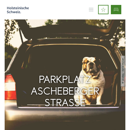
© pixabay - Daniel Borker
PARKPLATZ
ASCHEBERGER
STRASSE