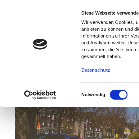
Diese Webseite verwende
Wir verwenden Cookies, um
anbieten zu können und di
Informationen zu Ihrer Ve
und Analysen weiter. Unse
zusammen, die Sie ihnen b
gesammelt haben.
Datenschutz
E
Notwendig
i
n
w
i
l
l