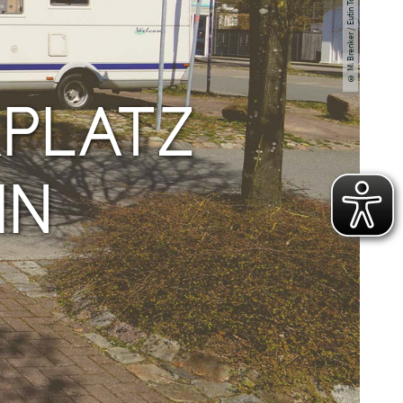
© M. Brenker / Eutin Tourismus
PLATZ
IN