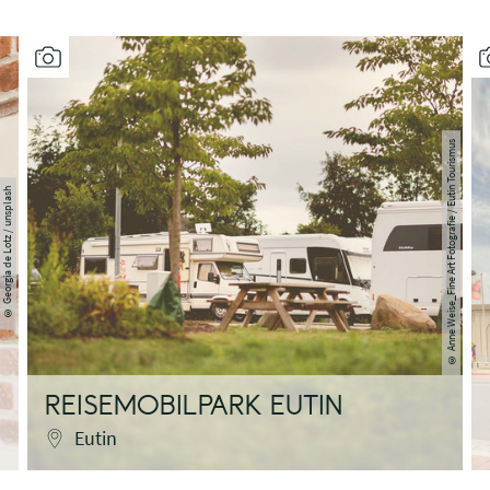
Anne Weise_Fine Art Fotografie / Eutin Tourismus
Georgia de Lotz / unsplash
©
©
REISEMOBILPARK EUTIN
Eutin