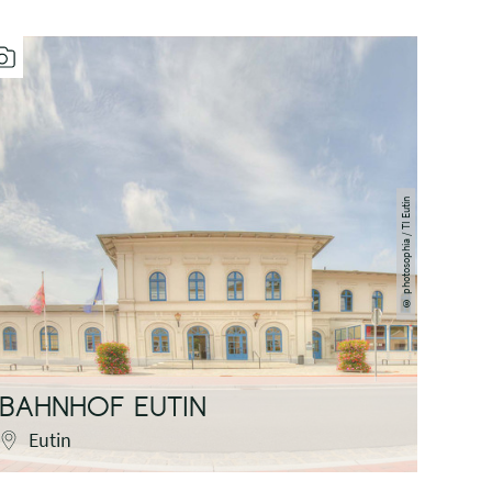
photosophia / TI Eutin
©
BAHNHOF EUTIN
PAR
Eutin
P