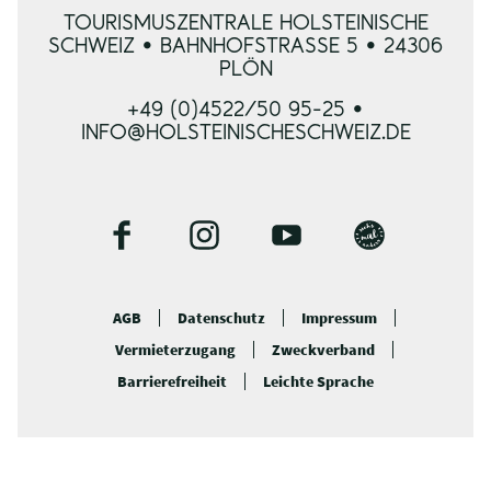
TOURISMUSZENTRALE HOLSTEINISCHE
SCHWEIZ • BAHNHOFSTRASSE 5 • 24306 P
LÖN
+49 (0)4522/50 95-25 •
INFO@HOLSTEINISCHESCHWEIZ.DE
F
I
Y
B
a
n
o
l
c
s
u
o
AGB
Datenschutz
Impressum
e
t
t
g
Vermieterzugang
Zweckverband
b
a
u
o
g
b
Barrierefreiheit
Leichte Sprache
o
r
e
k
a
m