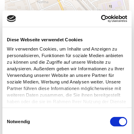
Diese Webseite verwendet Cookies
Wir verwenden Cookies, um Inhalte und Anzeigen zu
personalisieren, Funktionen für soziale Medien anbieten
ALLGEMEINE INFORMATIONEN
zu können und die Zugriffe auf unsere Website zu
analysieren. Außerdem geben wir Informationen zu Ihrer
Verwendung unserer Website an unsere Partner für
soziale Medien, Werbung und Analysen weiter. Unsere
Partner führen diese Informationen möglicherweise mit
ÖFFNUNGSZEITEN
weiteren Daten zusammen, die Sie ihnen bereitgestellt
haben oder die sie im Rahmen Ihrer Nutzung der Dienste
EIGNUNG
gesammelt haben.
E
Datenschutz
Notwendig
ZAHLUNGSMÖGLICHKEITEN
i
n