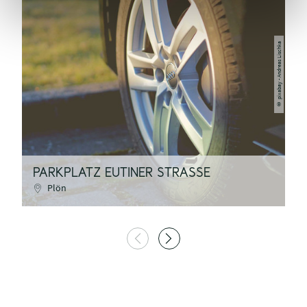
pixabay - Andreas Lischka
©
PARKPLATZ EUTINER STRASSE
E
Plön