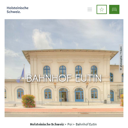
© photosophia / TI Eutin
BAHNHOF EUTIN
Holsteinische Schweiz
>
Poi >
Bahnhof Eutin