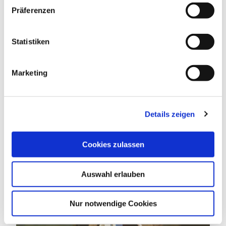
w
BARRIEREFREIHEIT
Präferenzen
i
l
RUHETAGE
l
Statistiken
i
INFORMATIONEN ZUR
g
Marketing
BARRIEREFREIHEIT
u
n
g
Details zeigen
s
a
DAS KÖNNTE DICH AUCH
u
Cookies zulassen
s
INTERESSIEREN
w
Auswahl erlauben
a
h
l
Nur notwendige Cookies