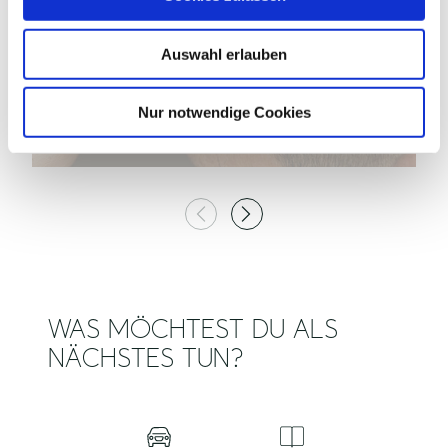
s
©
w
Auswahl erlauben
a
h
l
Nur notwendige Cookies
BEL HAIR EUTIN
F
Eutin
WAS MÖCHTEST DU ALS
NÄCHSTES TUN?