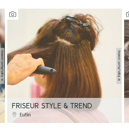
Engin_Akyurt / pixabay
Engin_Akyurt / pixabay
©
©
FRISEUR STYLE & TREND
Eutin