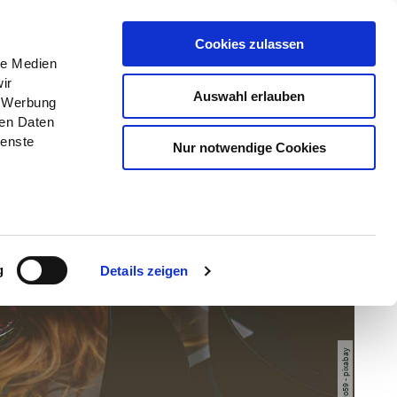
Menü
Erlebnisse
Buchen
Cookies zulassen
le Medien
ir
Auswahl erlauben
, Werbung
ren Daten
ienste
Nur notwendige Cookies
g
Details zeigen
© guvo59 - pixabay