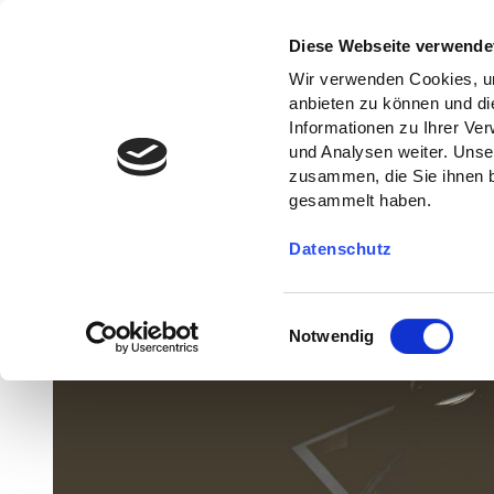
Diese Webseite verwende
Wir verwenden Cookies, um
anbieten zu können und di
Informationen zu Ihrer Ve
und Analysen weiter. Unse
zusammen, die Sie ihnen b
gesammelt haben.
Datenschutz
E
Notwendig
i
n
w
i
l
l