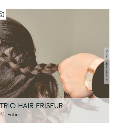
congerdesign / pixabay
©
TRIO HAIR FRISEUR
FR
Eutin
Eu