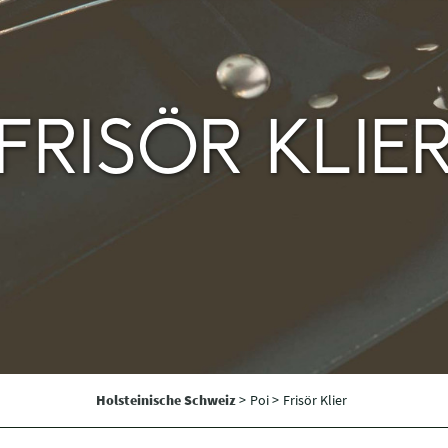
FRISÖR KLIE
Holsteinische Schweiz
>
Poi >
Frisör Klier