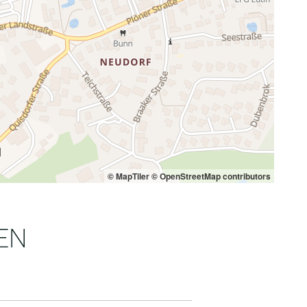
© MapTiler
© OpenStreetMap contributors
EN