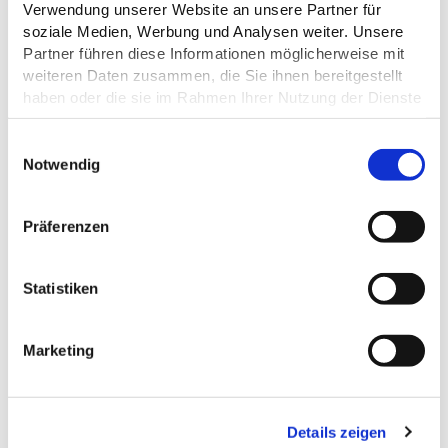
Verwendung unserer Website an unsere Partner für
soziale Medien, Werbung und Analysen weiter. Unsere
Partner führen diese Informationen möglicherweise mit
weiteren Daten zusammen, die Sie ihnen bereitgestellt
haben oder die sie im Rahmen Ihrer Nutzung der Dienste
gesammelt haben.
E
Datenschutz
Notwendig
i
n
w
Präferenzen
i
ALLGEMEINE INFORMATIONEN
l
l
Statistiken
i
g
Marketing
u
ÖFFNUNGSZEITEN
n
g
ZAHLUNGSMÖGLICHKEITEN
Details zeigen
s