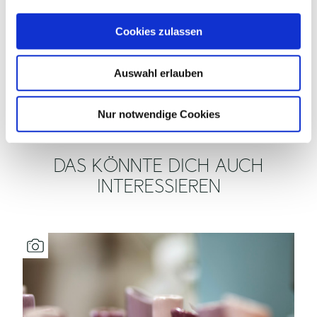
a
u
HYGIENE- UND
Cookies zulassen
s
INFEKTIONSSCHUTZMASSNAHMEN
w
Auswahl erlauben
a
BARRIEREFREI
h
l
Nur notwendige Cookies
DAS KÖNNTE DICH AUCH
INTERESSIEREN