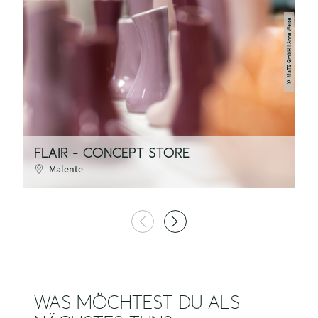
MaTS GmbH I Anne Weise
©
FLAIR - CONCEPT STORE
K
Malente
WAS MÖCHTEST DU ALS