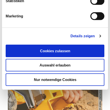
l
Statistiken
i
g
Marketing
u
n
DAS KÖNNTE DICH AUCH
g
INTERESSIEREN
Details zeigen
s
a
u
Cookies zulassen
s
w
Auswahl erlauben
a
h
l
Nur notwendige Cookies
pixabay - Markus Distelrath
©