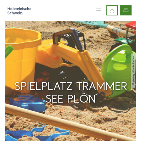
© pixabay - Frauke Riether
SPIELPLATZ TRAMMER
SEE PLÖN