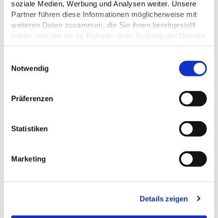
soziale Medien, Werbung und Analysen weiter. Unsere
EIGNUNG
Partner führen diese Informationen möglicherweise mit
weiteren Daten zusammen, die Sie ihnen bereitgestellt
ZAHLUNGSMÖGLICHKEITEN
haben oder die sie im Rahmen Ihrer Nutzung der Dienste
gesammelt haben.
E
Datenschutz
Notwendig
i
n
DAS KÖNNTE DICH AUCH
w
Präferenzen
INTERESSIEREN
i
l
l
Statistiken
i
g
Marketing
u
n
g
Details zeigen
s
a