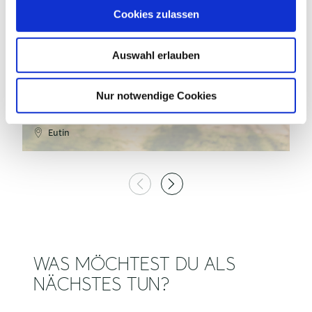
Johnny Cohen
u
Cookies zulassen
s
©
w
Auswahl erlauben
a
h
l
Nur notwendige Cookies
SPIELPLATZ SUDETENSTRASSE
S
Eutin
WAS MÖCHTEST DU ALS
NÄCHSTES TUN?