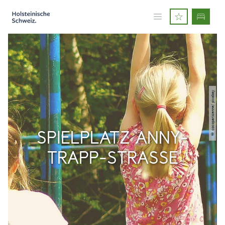
© cocoparisienne/ pixabay
SPIELPLATZ ANNY-
TRAPP-STRASSE