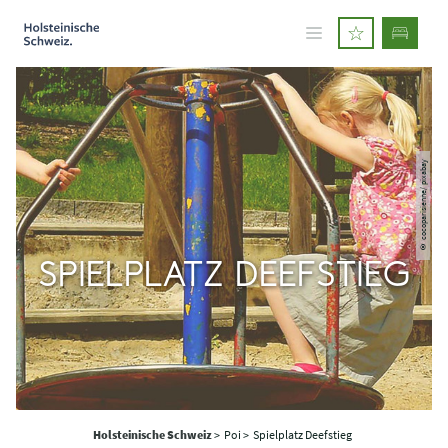
© cocoparisienne/ pixabay
SPIELPLATZ DEEFSTIEG
Holsteinische Schweiz
>
Poi >
Spielplatz Deefstieg