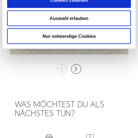
Cookies zulassen
s
©
w
Auswahl erlauben
a
h
l
Nur notwendige Cookies
SPIELPLATZ BAST
S
Eutin
WAS MÖCHTEST DU ALS
NÄCHSTES TUN?