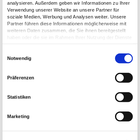
analysieren. Außerdem geben wir Informationen zu Ihrer
Verwendung unserer Website an unsere Partner für
soziale Medien, Werbung und Analysen weiter. Unsere
Partner führen diese Informationen möglicherweise mit
weiteren Daten zusammen, die Sie ihnen bereitgestellt
ÖFFNUNGSZEITEN
haben oder die sie im Rahmen Ihrer Nutzung der Dienste
gesammelt haben.
ZAHLUNGSMÖGLICHKEITEN
E
Datenschutz
Notwendig
i
n
w
Präferenzen
i
DAS KÖNNTE DICH AUCH
l
INTERESSIEREN
l
Statistiken
i
g
Marketing
u
n
g