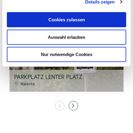
Details zeigen
s
a
u
Cookies zulassen
s
w
Auswahl erlauben
a
h
l
Nur notwendige Cookies
PARKPLATZ LENTER PLATZ
B
Malente