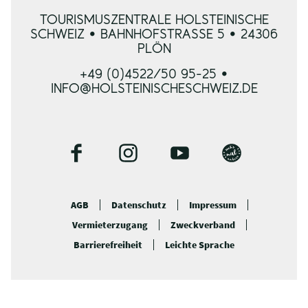
TOURISMUSZENTRALE HOLSTEINISCHE
SCHWEIZ • BAHNHOFSTRASSE 5 • 24306 P
LÖN
+49 (0)4522/50 95-25 •
INFO@HOLSTEINISCHESCHWEIZ.DE
F
I
Y
B
a
n
o
l
c
s
u
o
AGB
Datenschutz
Impressum
e
t
t
g
Vermieterzugang
Zweckverband
b
a
u
o
g
b
Barrierefreiheit
Leichte Sprache
o
r
e
k
a
m