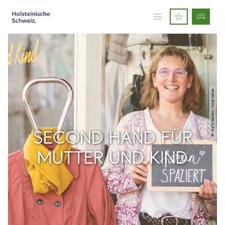
© MaTS GmbH / Anne Weise
SECOND HAND FÜR
MUTTER UND KIND