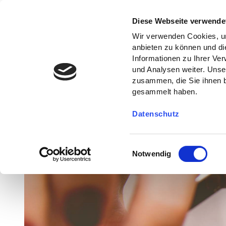
Diese Webseite verwende
Wir verwenden Cookies, um
anbieten zu können und di
Informationen zu Ihrer Ve
und Analysen weiter. Unse
zusammen, die Sie ihnen b
gesammelt haben.
Datenschutz
E
Notwendig
i
n
w
i
l
l