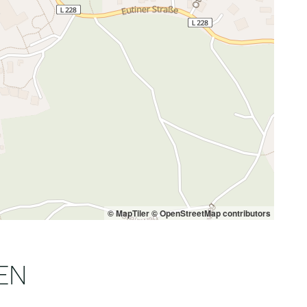
© MapTiler
© OpenStreetMap contributors
EN