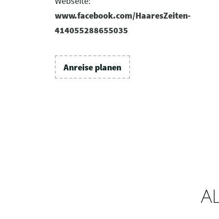
Webseite:
www.facebook.com/HaaresZeiten-
414055288655035
Anreise planen
A