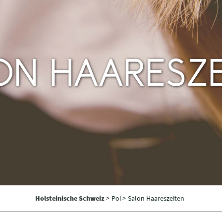
ON HAARESZE
Holsteinische Schweiz
>
Poi >
Salon Haareszeiten