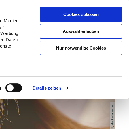
Menü
Erlebnisse
Buchen
Cookies zulassen
le Medien
ir
Auswahl erlauben
, Werbung
ren Daten
ienste
Nur notwendige Cookies
g
Details zeigen
© MaTS GmbH/ stock.adobe.com