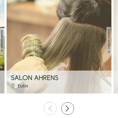
JuVecchi / pixabay
Mühlenbergklinik
©
©
SALON AHRENS
Eutin