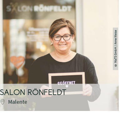
MaTS GmbH / Anne Weise
©
SALON RÖNFELDT
TRI
Malente
Eu