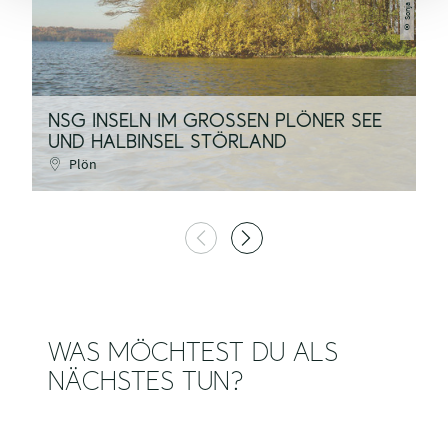
©
NSG INSELN IM GROSSEN PLÖNER SEE U
P
ND HALBINSEL STÖRLAND
E
Plön
WAS MÖCHTEST DU ALS
NÄCHSTES TUN?