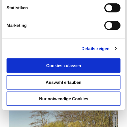
l
l
Statistiken
EIGNUNG
i
g
Marketing
u
n
g
DAS KÖNNTE DICH AUCH
Details zeigen
s
INTERESSIEREN
a
u
Cookies zulassen
s
w
Auswahl erlauben
a
h
l
Nur notwendige Cookies
Sonja Fuhrmann