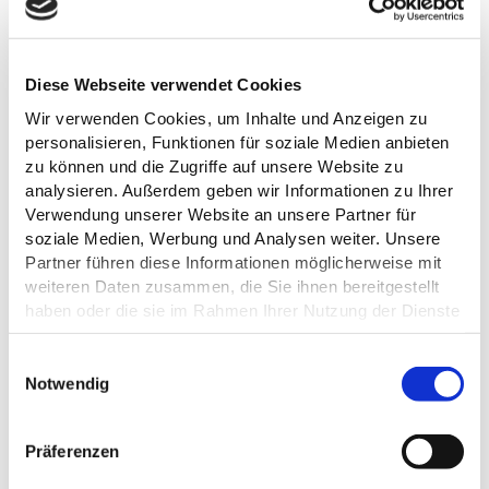
Diese Webseite verwendet Cookies
Wir verwenden Cookies, um Inhalte und Anzeigen zu
personalisieren, Funktionen für soziale Medien anbieten
zu können und die Zugriffe auf unsere Website zu
analysieren. Außerdem geben wir Informationen zu Ihrer
Verwendung unserer Website an unsere Partner für
soziale Medien, Werbung und Analysen weiter. Unsere
Partner führen diese Informationen möglicherweise mit
weiteren Daten zusammen, die Sie ihnen bereitgestellt
haben oder die sie im Rahmen Ihrer Nutzung der Dienste
gesammelt haben.
E
Datenschutz
Notwendig
i
ALLGEMEINE INFORMATIONEN
n
w
Präferenzen
i