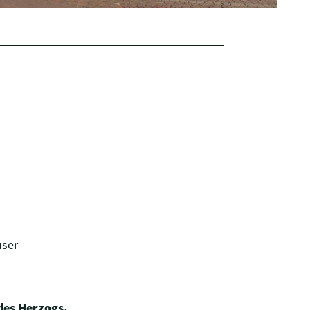
user
des Herzogs.