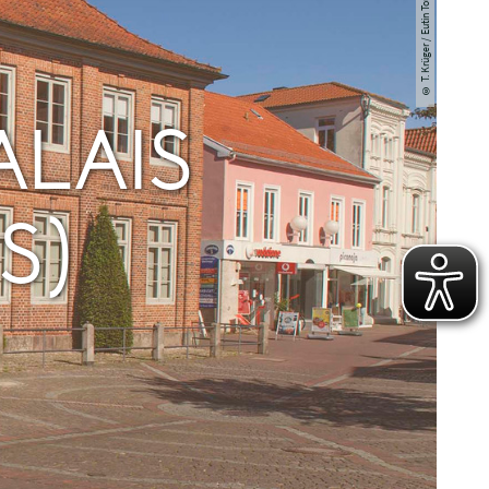
© T. Krüger / Eutin Tourismus
ALAIS
S)