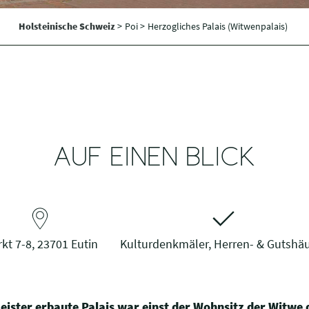
Holsteinische Schweiz
>
Poi >
Herzogliches Palais (Witwenpalais)
AUF EINEN BLICK
kt 7-8, 23701 Eutin
Kulturdenkmäler, Herren- & Gutshä
ster erbaute Palais war einst der Wohnsitz der Witwe 