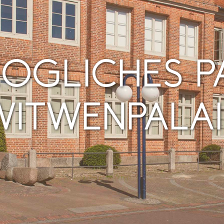
OGLICHES P
WITWENPALAI