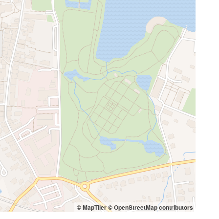
© MapTiler
© OpenStreetMap contributors