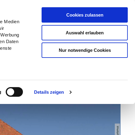
Menü
Erlebnisse
Buchen
Cookies zulassen
le Medien
ir
Auswahl erlauben
, Werbung
ren Daten
ienste
Nur notwendige Cookies
g
Details zeigen