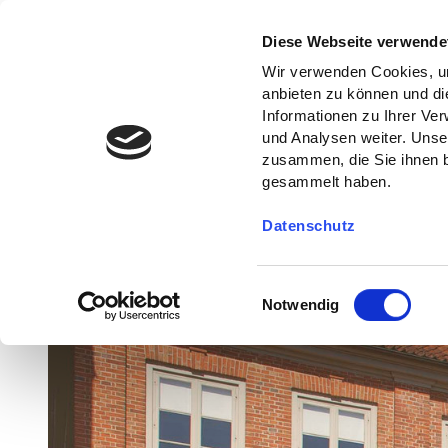
Diese Webseite verwende
Wir verwenden Cookies, um
anbieten zu können und di
Informationen zu Ihrer Ve
und Analysen weiter. Unse
zusammen, die Sie ihnen b
gesammelt haben.
Datenschutz
E
Notwendig
i
n
w
i
l
l