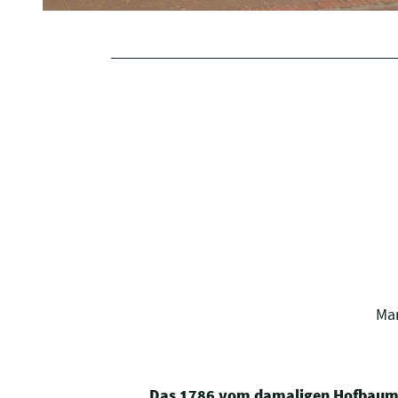
Mar
Das 1786 vom damaligen Hofbaumei