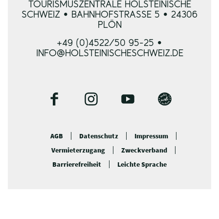
TOURISMUSZENTRALE HOLSTEINISCHE
SCHWEIZ • BAHNHOFSTRASSE 5 • 24306 P
LÖN
+49 (0)4522/50 95-25 •
INFO@HOLSTEINISCHESCHWEIZ.DE
F
I
Y
B
a
n
o
l
c
s
u
o
AGB
Datenschutz
Impressum
e
t
t
g
Vermieterzugang
Zweckverband
b
a
u
o
g
b
Barrierefreiheit
Leichte Sprache
o
r
e
k
a
m