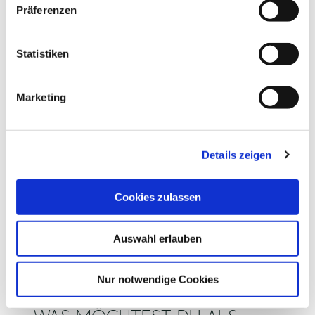
w
Präferenzen
i
l
TI GPS Anne Weise
l
Statistiken
i
g
©
Marketing
u
n
g
Details zeigen
s
PARNASS-TURM PLÖN
S
a
Plön
u
Cookies zulassen
s
w
Auswahl erlauben
a
h
l
Nur notwendige Cookies