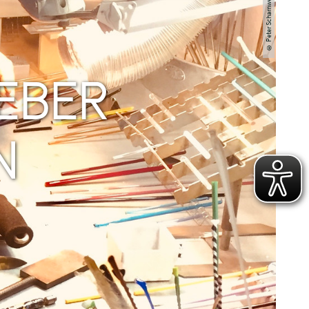
© Peter Scharnweber
EBER
N