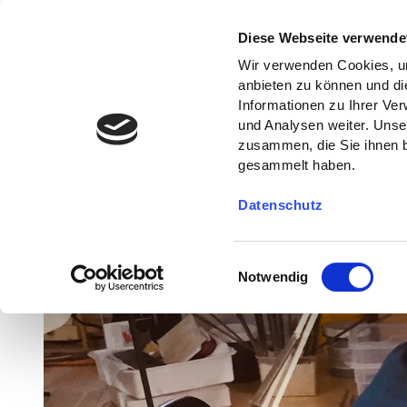
Diese Webseite verwende
Wir verwenden Cookies, um
anbieten zu können und di
Informationen zu Ihrer Ve
und Analysen weiter. Unse
zusammen, die Sie ihnen b
gesammelt haben.
Datenschutz
E
Notwendig
i
n
w
i
l
l