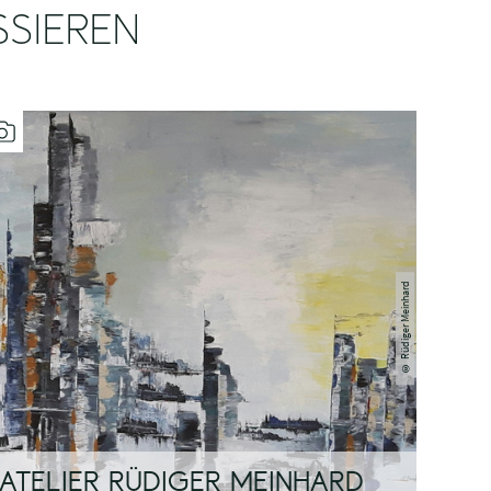
SSIEREN
Rüdiger Meinhard
©
ATELIER RÜDIGER MEINHARD
ATE