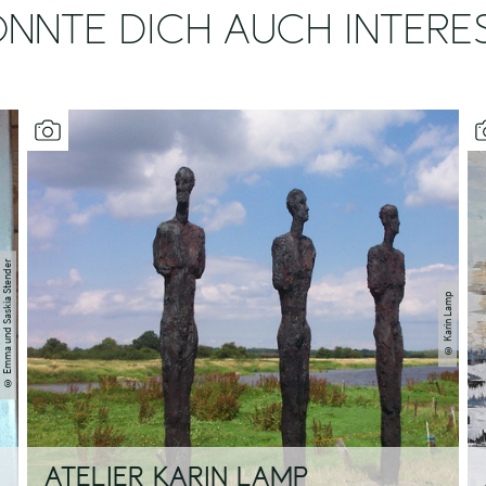
NNTE DICH AUCH INTERE
Emma und Saskia Stender
Karin Lamp
©
©
ATELIER KARIN LAMP