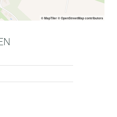
© MapTiler
© OpenStreetMap contributors
EN