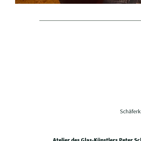
Schäferk
Atelier des Glas-Künstlers Peter S