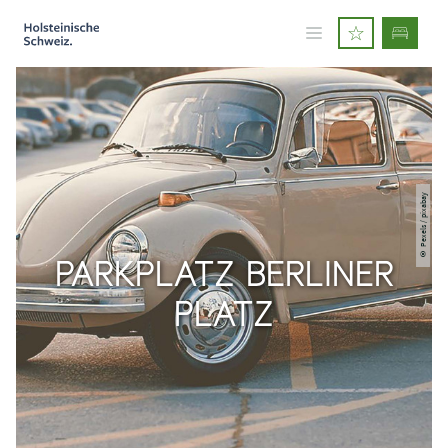
© Pexels / pixabay
PARKPLATZ BERLINER
PLATZ