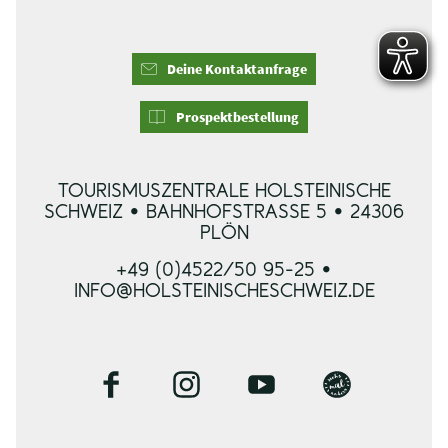
Deine Kontaktanfrage
Prospektbestellung
TOURISMUSZENTRALE HOLSTEINISCHE
SCHWEIZ • BAHNHOFSTRASSE 5 • 24306 P
LÖN
+49 (0)4522/50 95-25 •
INFO@HOLSTEINISCHESCHWEIZ.DE
F
I
Y
B
a
n
o
l
c
s
u
o